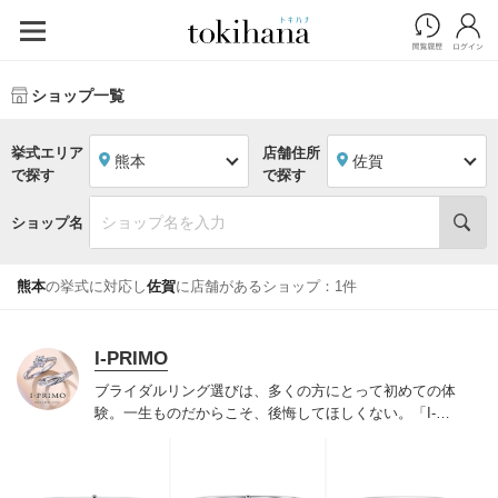
ショップ一覧
挙式エリア
店舗住所
熊本
佐賀
で探す
で探す
ショップ名
熊本
の挙式に対応し
佐賀
に店舗があるショップ：1件
I-PRIMO
ブライダルリング選びは、多くの方にとって初めての体
験。一生ものだからこそ、後悔してほしくない。「I-
PRIMO（アイプリモ）」は、アジア最大級の展開エリア
を誇るブライダルリング専門店。「最初に訪れてよかっ
た」と思っていただける最高のサービスと豊富な品揃え