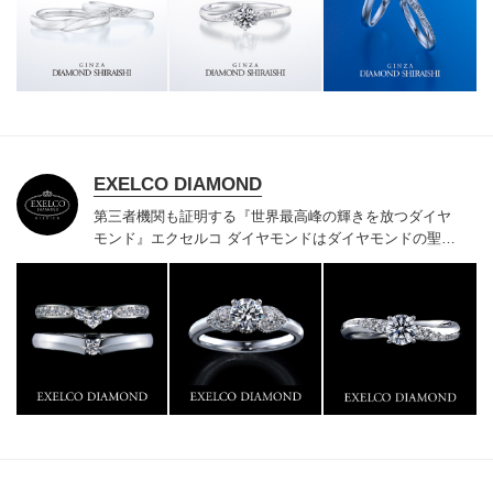
様にご満足いただけている、一生身に着けるための指輪
のクオリティや購入後のアフターサービスをぜひ一度店
頭でお確かめください。
EXELCO DIAMOND
第三者機関も証明する『世界最高峰の輝きを放つダイヤ
モンド』
エクセルコ ダイヤモンドはダイヤモンドの聖地
ベルギー発祥で200年以上の歴史がある真のカッターズ
ブランドで、約700種類の豊富な品揃えでブライダル専
門店としてリングのデザインや品質にもこだわっていま
す。おふたりに本物の輝きを一生身に着けていただきた
い想いで「ヴァージン・ダイヤモンド」「ハードプラチ
ナ」「保証内容」にこだわっています。