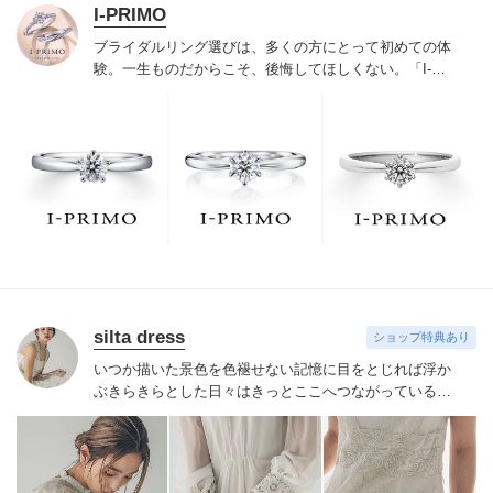
I-PRIMO
ブライダルリング選びは、多くの方にとって初めての体
験。一生ものだからこそ、後悔してほしくない。「I-
PRIMO（アイプリモ）」は、アジア最大級の展開エリア
を誇るブライダルリング専門店。「最初に訪れてよかっ
た」と思っていただける最高のサービスと豊富な品揃え
でお待ちしております。リング選びの最初の一歩をご一
緒に。まずは、アイプリモへ。
silta dress
ショップ特典あり
いつか描いた景色を
色褪せない記憶に
目をとじれば浮か
ぶきらきらとした日々は
きっとここへつながっている
小
さな頃の宝物に出会うような大切な一着を
淡くやさしい
ピンクに滲んだ夕空
風に舞うたんぽぽのわたげ
目に移る
美しさを心に描き出す
新しい朝ひかりの扉をあけて
幸せ
に向って歩みつづける
花嫁さまへ思いをこめて