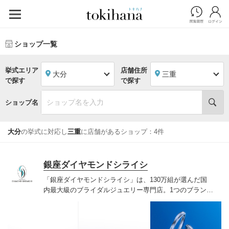
ショップ一覧
挙式エリア
店舗住所
大分
三重
で探す
で探す
ショップ名
大分
の挙式に対応し
三重
に店舗があるショップ：4件
銀座ダイヤモンドシライシ
「銀座ダイヤモンドシライシ」は、130万組が選んだ国
内最大級のブライダルジュエリー専門店。1つのブランド
では国内最大級の700種類以上の豊富なデザインを取り
揃え、ふたりの「似合う」と「好き」を同時に叶えた満
足の選択ができる指輪をご提案しています。多くのお客