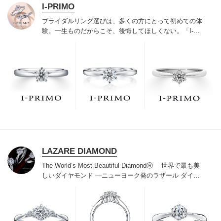
I-PRIMO
ブライダルリング選びは、多くの方にとって初めての体
験。一生ものだからこそ、後悔してほしくない。「I-
PRIMO（アイプリモ）」は、アジア最大級の展開エリア
を誇るブライダルリング専門店。「最初に訪れてよかっ
た」と思っていただける最高のサービスと豊富な品揃え
でお待ちしております。リング選びの最初の一歩をご一
緒に。まずは、アイプリモへ。
LAZARE DIAMOND
The World’s Most Beautiful DiamondⓇ
― 世界で最も美
しいダイヤモンド ―
ニューヨーク発のラザール ダイヤ
モンドは“世界三大カッターズブランド“のひとつに数え
られ120年を超えた今もなおダイヤモンドの美しい輝き
にこだわり続けています。私たちの願いは、この生涯変
わらないワン＆オンリーの輝きを幸せの象徴として、い