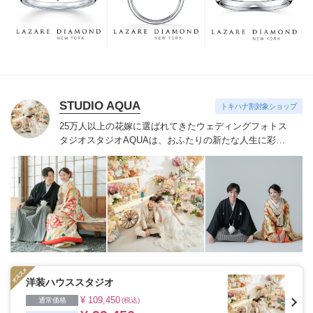
つも、ずっと、身に着けていただくことです。
STUDIO AQUA
トキハナ割対象ショップ
25万人以上の花嫁に選ばれてきたウェディングフォトス
タジオ
スタジオAQUAは、おふたりの新たな人生に彩り
を添える“最高のウェディングフォト”のお手伝いをさせ
ていただきます。
1枚の写真のチカラを信じて
洋装ハウススタジオ
¥ 109,450
通常価格
(税込)