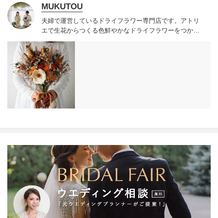
MUKUTOU
夫婦で運営しているドライフラワー専門店です。
アトリ
エで生花からつくる色鮮やかなドライフラワーをつかっ
たブーケやスワッグを販売しています。
全国配送を承っ
ております。
ドライフラワーブーケはウェディングが終
わった後にも長く飾っていただけます。
前撮りと挙式ど
ちらにも使っていただくこともあるので、それぞれブー
ケを用意するよりもお得にできます。