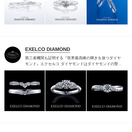
様にご満足いただけている、一生身に着けるための指輪
のクオリティや購入後のアフターサービスをぜひ一度店
頭でお確かめください。
EXELCO DIAMOND
第三者機関も証明する『世界最高峰の輝きを放つダイヤ
モンド』
エクセルコ ダイヤモンドはダイヤモンドの聖地
ベルギー発祥で200年以上の歴史がある真のカッターズ
ブランドで、約700種類の豊富な品揃えでブライダル専
門店としてリングのデザインや品質にもこだわっていま
す。おふたりに本物の輝きを一生身に着けていただきた
い想いで「ヴァージン・ダイヤモンド」「ハードプラチ
ナ」「保証内容」にこだわっています。