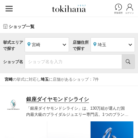
ショップ一覧
挙式エリア
店舗住所
宮崎
埼玉
で探す
で探す
ショップ名
宮崎
の挙式に対応し
埼玉
に店舗があるショップ：7件
銀座ダイヤモンドシライシ
「銀座ダイヤモンドシライシ」は、130万組が選んだ国
内最大級のブライダルジュエリー専門店。1つのブランド
では国内最大級の700種類以上の豊富なデザインを取り
揃え、ふたりの「似合う」と「好き」を同時に叶えた満
足の選択ができる指輪をご提案しています。多くのお客