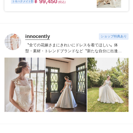
¥ 99,450
トキハナメイト割
(税込)
innocently
ショップ特典あり
〝全ての花嫁さまにきれいにドレスを着てほしい〟
体
型・素材・トレンドブランドなど〝新たな自分に出逢え
る〟幅広いラインナップが揃うinnocently。
素材・デザイ
ンにこだわったオリジナルドレスは3～23号まで展開。
国内外の有名デザイナーズドレスも多数取扱っており、
NYやミラノ・バルセロナからセレクトされたインポート
ドレスは全て日本人花嫁向けにサイズ調整。
さらに和装
は1903年創業からの伝統を受け継がれている厳選された
お着物や現代の薫りをちりばめた艶やかなコレクショ
ン。
すべての花嫁さまへ後悔しないお衣裳選びをお手伝
いさせて頂きます。