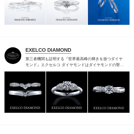
様にご満足いただけている、一生身に着けるための指輪
のクオリティや購入後のアフターサービスをぜひ一度店
頭でお確かめください。
EXELCO DIAMOND
第三者機関も証明する『世界最高峰の輝きを放つダイヤ
モンド』
エクセルコ ダイヤモンドはダイヤモンドの聖地
ベルギー発祥で200年以上の歴史がある真のカッターズ
ブランドで、約700種類の豊富な品揃えでブライダル専
門店としてリングのデザインや品質にもこだわっていま
す。おふたりに本物の輝きを一生身に着けていただきた
い想いで「ヴァージン・ダイヤモンド」「ハードプラチ
ナ」「保証内容」にこだわっています。