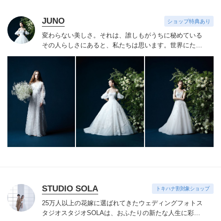
JUNO
ショップ特典あり
変わらない美しさ。それは、誰しもがうちに秘めている
その人らしさにあると、私たちは思います。
世界にたっ
たひと組のおふたりのこれまでと、これからの物語に思
いを馳せながら。おふたりの内面から輝き出すエレガン
ス、ことばにならない想いさえも織り込みながら。衣裳
をあわせる時間は、結婚式のその日だけではなく、その
先もつづくおふたりの人生を彩る時間。らしく輝く、自
信とよろこびに満ちたすべての幸せの瞬間のために。そ
の人らしさという、変わらない美しさを 私たちは求め
つづけています。
STUDIO SOLA
トキハナ割対象ショップ
25万人以上の花嫁に選ばれてきたウェディングフォトス
タジオ
スタジオSOLAは、おふたりの新たな人生に彩り