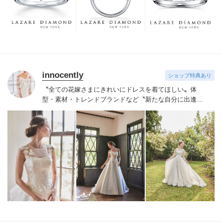
つも、ずっと、身に着けていただくことです。
innocently
ショップ特典あり
〝全ての花嫁さまにきれいにドレスを着てほしい〟
体
型・素材・トレンドブランドなど〝新たな自分に出逢え
る〟幅広いラインナップが揃うinnocently。
素材・デザイ
ンにこだわったオリジナルドレスは3～23号まで展開。
国内外の有名デザイナーズドレスも多数取扱っており、
NYやミラノ・バルセロナからセレクトされたインポート
ドレスは全て日本人花嫁向けにサイズ調整。
さらに和装
は1903年創業からの伝統を受け継がれている厳選された
お着物や現代の薫りをちりばめた艶やかなコレクショ
ン。
すべての花嫁さまへ後悔しないお衣裳選びをお手伝
いさせて頂きます。