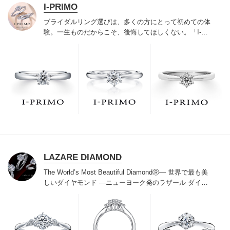
I-PRIMO
ブライダルリング選びは、多くの方にとって初めての体
験。一生ものだからこそ、後悔してほしくない。「I-
PRIMO（アイプリモ）」は、アジア最大級の展開エリア
を誇るブライダルリング専門店。「最初に訪れてよかっ
た」と思っていただける最高のサービスと豊富な品揃え
でお待ちしております。リング選びの最初の一歩をご一
緒に。まずは、アイプリモへ。
LAZARE DIAMOND
The World’s Most Beautiful DiamondⓇ
― 世界で最も美
しいダイヤモンド ―
ニューヨーク発のラザール ダイヤ
モンドは“世界三大カッターズブランド“のひとつに数え
られ120年を超えた今もなおダイヤモンドの美しい輝き
にこだわり続けています。私たちの願いは、この生涯変
わらないワン＆オンリーの輝きを幸せの象徴として、い