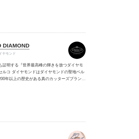
ご提案しています。多くのお客様にご満足いた
ムービーショップ一覧
、一生身に着けるための指輪のクオリティや購
ターサービスをぜひ一度店頭でお確かめくださ
O DIAMOND
イヤモンド
も証明する『世界最高峰の輝きを放つダイヤモ
セルコ ダイヤモンドはダイヤモンドの聖地ベル
200年以上の歴史がある真のカッターズブランド
0種類の豊富な品揃えでブライダル専門店としてリ
インや品質にもこだわっています。おふたりに
を一生身に着けていただきたい想いで「ヴァー
ヤモンド」「ハードプラチナ」「保証内容」に
います。