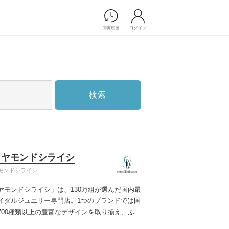
Photograph
フォトウエディング
前撮り/後撮り
家族フォト/ペット撮影
検索
スナップ写真
フォトウエディング/前撮りショ
ップ一覧
スナップ写真ショップ一覧
プ一覧
イヤモンドシライシ
ョップ一覧
モンドシライシ
Movie
ヤモンドシライシ」は、130万組が選んだ国内最
演出映像
イダルジュエリー専門店。1つのブランドでは国
記録映像
700種類以上の豊富なデザインを取り揃え、ふた
すべてのアイテム
う」と「好き」を同時に叶えた満足の選択がで