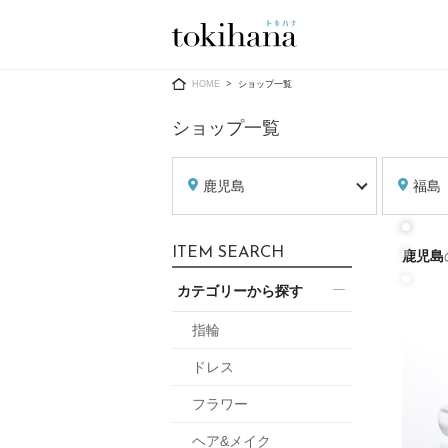
Ring
Dress
HOME
ショップ一覧
ショップ一覧
鹿児島
福島
婚約指輪
ウエディン
ITEM SEARCH
鹿児島
ウエディン
結婚指輪
送）
カテゴリーから探す
すべてのアイテム
カラードレ
指輪ショップ一覧
指輪
カラードレ
ドレス
和装
メンズ
フラワー
メンズ
（メー
ヘア&メイク