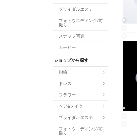
小物
ブライダルエステ
すべてのア
フォトウエディング/前
ドレスショ
撮り
スナップ写真
ムービー
ショップから探す
指輪
ドレス
フラワー
ヘア&メイク
ブライダルエステ
フォトウエディング/前
撮り