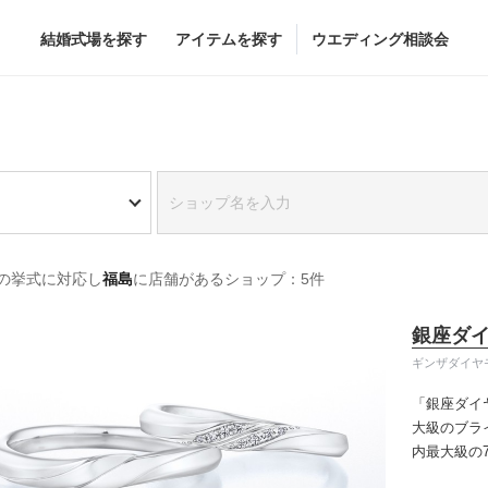
結婚式場を探す
アイテムを探す
ウエディング相談会
Flower
Beauty
グドレス
ブーケ
ヘア&メイク
の挙式に対応し
福島
に店舗があるショップ：5件
グドレス
（メーカー直
会場装花
ブライダルエステ
すべてのアイテム
ヘア&メイクショッ
銀座ダ
ス
フラワーショップ一覧
ブライダルエステシ
ギンザダイヤ
ス
（メーカー直送）
「銀座ダイ
大級のブラ
内最大級の
カー直送）
りの「似合