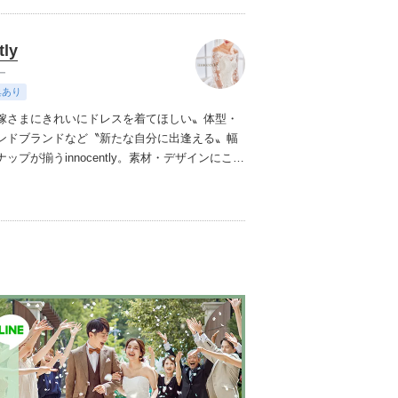
花嫁を演出致します。
tly
ー
典あり
嫁さまにきれいにドレスを着てほしい〟
体型・
ンドブランドなど〝新たな自分に出逢える〟幅
プが揃うinnocently。
素材・デザインにこだ
ジナルドレスは3～23号まで展開。
国内外の有名
ズドレスも多数取扱っており、NYやミラノ・バ
らセレクトされたインポートドレスは全て日本
にサイズ調整。
さらに和装は1903年創業からの
継がれている厳選されたお着物や現代の薫りを
艶やかなコレクション。
すべての花嫁さまへ後
衣裳選びをお手伝いさせて頂きます。