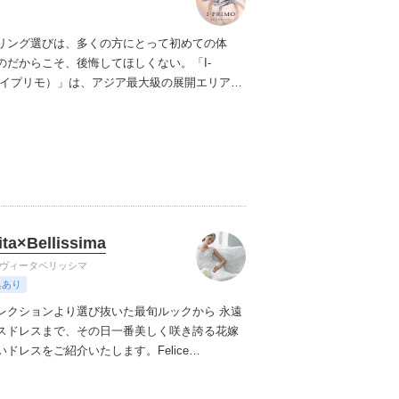
リング選びは、多くの方にとって初めての体
のだからこそ、後悔してほしくない。「I-
（アイプリモ）」は、アジア最大級の展開エリアを
ダルリング専門店。「最初に訪れてよかった」
ただける最高のサービスと豊富な品揃えでお待
ます。リング選びの最初の一歩をご一緒に。ま
プリモへ。
ita×Bellissima
 ヴィータベリッシマ
典あり
レクションより選び抜いた最旬ルックから 永遠
スドレスまで、その日一番美しく咲き誇る花嫁
いドレスをご紹介いたします。
Felice
llissimaならではのこだわりのセレクトで、本物志
納得するドレスをお届けし、手の届く贅沢=ワン