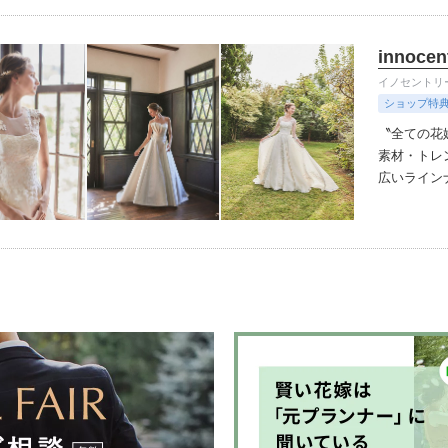
ランク上の
innocen
イノセントリ
ショップ特
〝全ての花
素材・トレ
広いラインナッ
わったオリ
デザイナー
ルセロナか
人花嫁向け
伝統を受け
ちりばめた
悔しないお