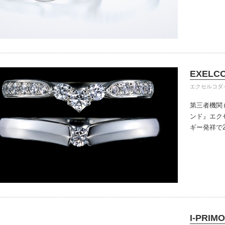
きる指輪を
だけている
イテム
入後のアフ
ップ一覧
い。
EXELC
エクセルコダ
第三者機関
ンド』
エク
ギー発祥で
で、約70
ングのデザ
本物の輝き
ジン・ダイ
こだわって
I-PRIMO