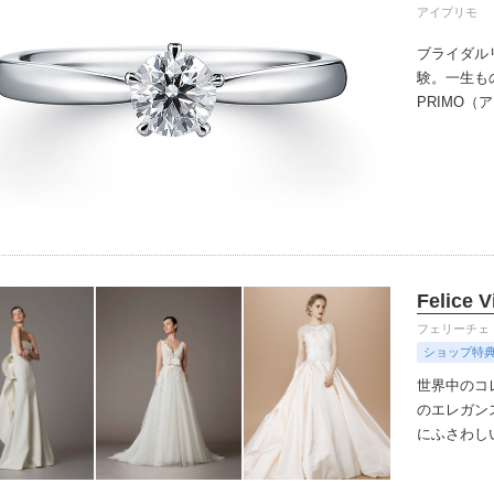
アイプリモ
ブライダル
験。一生も
PRIMO
誇るブライ
と思ってい
ちしており
ずは、アイ
Felice V
フェリーチェ
ショップ特
世界中のコ
のエレガン
にふさわし
Vita×Be
向の花嫁が