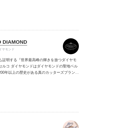
ご提案しています。多くのお客様にご満足いた
ムービーショップ一覧
、一生身に着けるための指輪のクオリティや購
ターサービスをぜひ一度店頭でお確かめくださ
O DIAMOND
イヤモンド
も証明する『世界最高峰の輝きを放つダイヤモ
セルコ ダイヤモンドはダイヤモンドの聖地ベル
200年以上の歴史がある真のカッターズブランド
0種類の豊富な品揃えでブライダル専門店としてリ
インや品質にもこだわっています。おふたりに
を一生身に着けていただきたい想いで「ヴァー
ヤモンド」「ハードプラチナ」「保証内容」に
います。