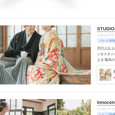
に着けてい
STUDIO
スタジオアク
トキハナ割対
25万人以
ジオ
スタジ
える“最高
きます。
1
innocen
イノセントリ
ショップ特