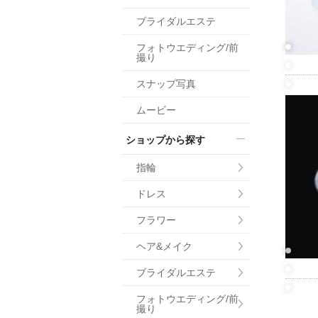
小物
ブライダルエステ
すべてのア
フォトウエディング/前
ドレスショ
撮り
スナップ写真
ムービー
ショップから探す
指輪
ドレス
フラワー
ヘア&メイク
ブライダルエステ
フォトウエディング/前
撮り