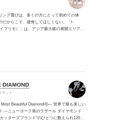
リング選びは、多くの方にとって初めての体
のだからこそ、後悔してほしくない。「I-
（アイプリモ）」は、アジア最大級の展開エリアを
ダルリング専門店。「最初に訪れてよかった」
ただける最高のサービスと豊富な品揃えでお待
ます。リング選びの最初の一歩をご一緒に。ま
プリモへ。
 DIAMOND
ヤモンド
s Most Beautiful DiamondⓇ
― 世界で最も美しい
ド ―
ニューヨーク発のラザール ダイヤモンド
大カッターズブランド“のひとつに数えられ120年
もなおダイヤモンドの美しい輝きにこだわり続
。私たちの願いは、この生涯変わらないワン＆
輝きを幸せの象徴として、いつも、ずっと、身