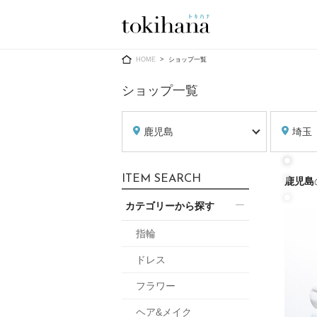
Ring
Dress
HOME
ショップ一覧
ショップ一覧
鹿児島
埼玉
婚約指輪
ウエディン
ITEM SEARCH
鹿児島
ウエディン
結婚指輪
送）
カテゴリーから探す
すべてのアイテム
カラードレ
指輪ショップ一覧
指輪
カラードレ
ドレス
和装
メンズ
フラワー
メンズ
（メー
ヘア&メイク