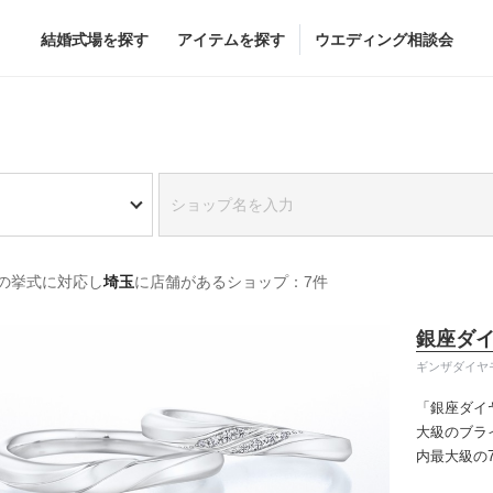
結婚式場を探す
アイテムを探す
ウエディング相談会
Flower
Beauty
グドレス
ブーケ
ヘア&メイク
の挙式に対応し
埼玉
に店舗があるショップ：7件
グドレス
（メーカー直
会場装花
ブライダルエステ
すべてのアイテム
ヘア&メイクショッ
銀座ダ
ス
フラワーショップ一覧
ブライダルエステシ
ギンザダイヤ
ス
（メーカー直送）
「銀座ダイ
大級のブラ
内最大級の
カー直送）
りの「似合