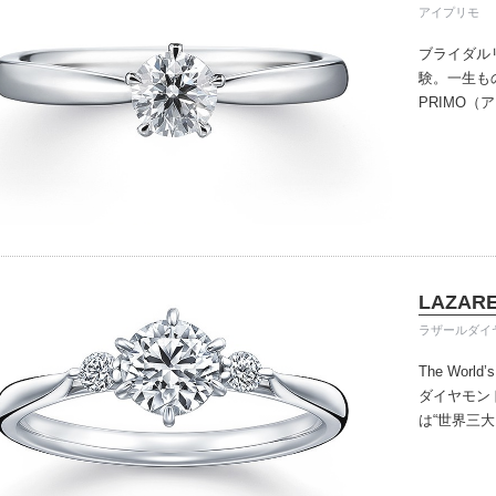
アイプリモ
ブライダル
験。一生も
PRIMO
誇るブライ
と思ってい
ちしており
ずは、アイ
LAZARE
ラザールダイ
The World’
ダイヤモン
は“世界三
を超えた今
けています
オンリーの