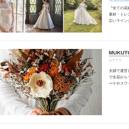
〝全ての花
素材・トレ
広いラインナッ
わったオリ
デザイナー
ルセロナか
人花嫁向け
MUKUT
伝統を受け
ちりばめた
ムクトウ
悔しないお
夫婦で運営
で生花から
ーケやスワ
ます。
ドラ
にも長く飾
っていただ
よりもお得