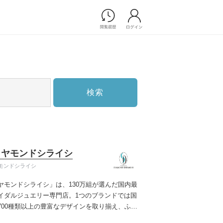
Photograph
フォトウエディング
前撮り/後撮り
家族フォト/ペット撮影
検索
スナップ写真
フォトウエディング/前撮りショ
ップ一覧
スナップ写真ショップ一覧
プ一覧
イヤモンドシライシ
ョップ一覧
モンドシライシ
Movie
ヤモンドシライシ」は、130万組が選んだ国内最
演出映像
イダルジュエリー専門店。1つのブランドでは国
記録映像
700種類以上の豊富なデザインを取り揃え、ふた
すべてのアイテム
う」と「好き」を同時に叶えた満足の選択がで