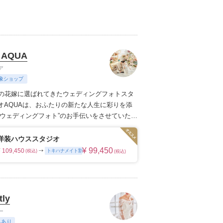
ただくことです。
 AQUA
ア
象ショップ
上の花嫁に選ばれてきたウェディングフォトスタ
オAQUAは、おふたりの新たな人生に彩りを添
のウェディングフォト”のお手伝いをさせていただ
枚の写真のチカラを信じて
洋装ハウススタジオ
¥ 99,450
¥ 109,450
トキハナメイト割
(税込)
(税込)
tly
ー
典あり