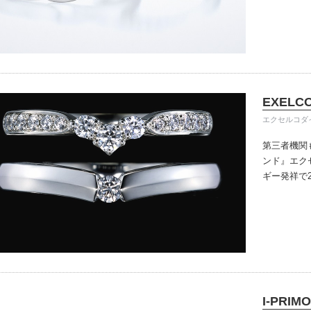
きる指輪を
だけている
イテム
入後のアフ
ップ一覧
い。
EXELC
エクセルコダ
第三者機関
ンド』
エク
ギー発祥で
で、約70
ングのデザ
本物の輝き
ジン・ダイ
こだわって
I-PRIMO