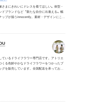
嫁さまにきれいにドレスを着てほしい〟
体型・
ンドブランドなど〝新たな自分に出逢える〟幅
プが揃うinnocently。
素材・デザインにこだ
ジナルドレスは3～23号まで展開。
国内外の有名
ズドレスも多数取扱っており、NYやミラノ・バ
らセレクトされたインポートドレスは全て日本
にサイズ調整。
さらに和装は1903年創業からの
OU
継がれている厳選されたお着物や現代の薫りを
艶やかなコレクション。
すべての花嫁さまへ後
衣裳選びをお手伝いさせて頂きます。
しているドライフラワー専門店です。
アトリエ
つくる色鮮やかなドライフラワーをつかったブ
ッグを販売しています。
全国配送を承っており
イフラワーブーケはウェディングが終わった後
っていただけます。
前撮りと挙式どちらにも使
くこともあるので、それぞれブーケを用意する
にできます。