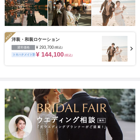
じる場所や開放感のあるロケーション、普段の服装でい
つもの二人の姿を思い出の場所、ヘアメイクや衣装など
が揃ったスタジオ、フィレンツェやパリ・ニューヨー
ク・ハワイ・グアムなど世界中の好きな国、こだわって
特別な一日の大切な瞬間を残したいカップルにおすすめ
です。
※ご契約会場によってはトキハナからのご紹介が
できない場合がございます。
洋装・和装ロケーション
¥ 293,700
通常価格
(税込)
¥ 144,100
トキハナメイト割
(税込)