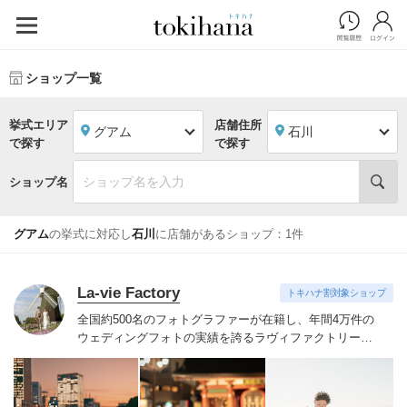
ショップ一覧
挙式エリア
店舗住所
グアム
石川
で探す
で探す
ショップ名
グアム
の挙式に対応し
石川
に店舗があるショップ：1件
La-vie Factory
トキハナ割対象ショップ
全国約500名のフォトグラファーが在籍し、年間4万件の
ウェディングフォトの実績を誇るラヴィファクトリー。
技術だけでなく、おふたりの気持ちに寄りそい素敵な表
情を引き出すハートのあるフォトグラファーたち。お好
みのフォトグラファーをご指名いただけます。
季節を感