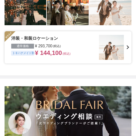
じる場所や開放感のあるロケーション、普段の服装でい
つもの二人の姿を思い出の場所、ヘアメイクや衣装など
が揃ったスタジオ、フィレンツェやパリ・ニューヨー
ク・ハワイ・グアムなど世界中の好きな国、こだわって
特別な一日の大切な瞬間を残したいカップルにおすすめ
です。
※ご契約会場によってはトキハナからのご紹介が
できない場合がございます。
洋装・和装ロケーション
¥ 293,700
通常価格
(税込)
¥ 144,100
トキハナメイト割
(税込)