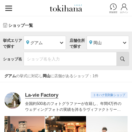
ショップ一覧
挙式エリア
店舗住所
グアム
岡山
で探す
で探す
ショップ名
グアム
の挙式に対応し
岡山
に店舗があるショップ：1件
La-vie Factory
トキハナ割対象ショップ
全国約500名のフォトグラファーが在籍し、年間4万件の
ウェディングフォトの実績を誇るラヴィファクトリー。
技術だけでなく、おふたりの気持ちに寄りそい素敵な表
情を引き出すハートのあるフォトグラファーたち。お好
みのフォトグラファーをご指名いただけます。
季節を感