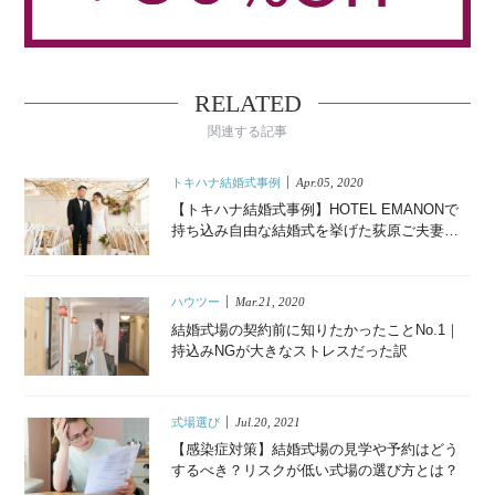
RELATED
関連する記事
トキハナ結婚式事例
Apr.05, 2020
【トキハナ結婚式事例】HOTEL EMANONで
持ち込み自由な結婚式を挙げた荻原ご夫妻に
密着！トキハナを使ったオシャレな結婚式っ
て？
ハウツー
Mar.21, 2020
結婚式場の契約前に知りたかったことNo.1｜
持込みNGが大きなストレスだった訳
式場選び
Jul.20, 2021
【感染症対策】結婚式場の見学や予約はどう
するべき？リスクが低い式場の選び方とは？