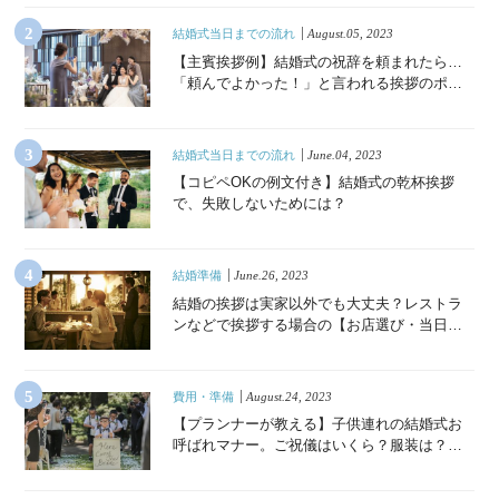
結婚式当日までの流れ
August.05, 2023
【主賓挨拶例】結婚式の祝辞を頼まれたら…
「頼んでよかった！」と言われる挨拶のポイ
ント
結婚式当日までの流れ
June.04, 2023
【コピペOKの例文付き】結婚式の乾杯挨拶
で、失敗しないためには？
結婚準備
June.26, 2023
結婚の挨拶は実家以外でも大丈夫？レストラ
ンなどで挨拶する場合の【お店選び・当日の
流れ・準備・Q&A】
費用・準備
August.24, 2023
【プランナーが教える】子供連れの結婚式お
呼ばれマナー。ご祝儀はいくら？服装は？必
須の持ち物リストも《Q&A付き》