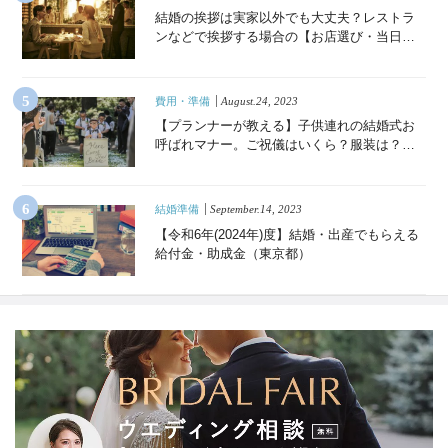
結婚の挨拶は実家以外でも大丈夫？レストラ
ンなどで挨拶する場合の【お店選び・当日の
流れ・準備・Q&A】
費用・準備
August.24, 2023
【プランナーが教える】子供連れの結婚式お
呼ばれマナー。ご祝儀はいくら？服装は？必
須の持ち物リストも《Q&A付き》
結婚準備
September.14, 2023
【令和6年(2024年)度】結婚・出産でもらえる
給付金・助成金（東京都）