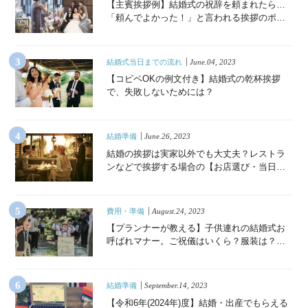
【主賓挨拶例】結婚式の祝辞を頼まれたら…
「頼んでよかった！」と言われる挨拶のポイ
ント
結婚式当日までの流れ
June.04, 2023
【コピペOKの例文付き】結婚式の乾杯挨拶
で、失敗しないためには？
結婚準備
June.26, 2023
結婚の挨拶は実家以外でも大丈夫？レストラ
ンなどで挨拶する場合の【お店選び・当日の
流れ・準備・Q&A】
費用・準備
August.24, 2023
【プランナーが教える】子供連れの結婚式お
呼ばれマナー。ご祝儀はいくら？服装は？必
須の持ち物リストも《Q&A付き》
結婚準備
September.14, 2023
【令和6年(2024年)度】結婚・出産でもらえる