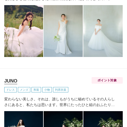
リーをあなたと共に紡いでいきます
世界を巡り出会ったデザイナー
ズブランドや、オリジナルドレスはまだ見ぬ新しい自分の姿へと出
会わせてくれます。
誰かの真似ではなくあなただからできるスタイ
ルへあなたにしかできないブライズスタイルへ導きます。
美しい白
い花を咲かせ今よりずっと好きな自分へ。
JUNO
ポイント対象
ドレス
メンズ
和装
小物
列席衣装
変わらない美しさ。それは、誰しもがうちに秘めているその人らし
さにあると、私たちは思います。
世界にたったひと組のおふたりの
これまでと、これからの物語に思いを馳せながら。おふたりの内面
から輝き出すエレガンス、ことばにならない想いさえも織り込みな
がら。衣裳をあわせる時間は、結婚式のその日だけではなく、その