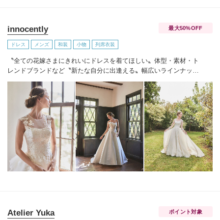
innocently
最大50%OFF
ドレス
メンズ
和装
小物
列席衣装
〝全ての花嫁さまにきれいにドレスを着てほしい〟
体型・素材・ト
レンドブランドなど〝新たな自分に出逢える〟幅広いラインナップ
が揃うinnocently。
素材・デザインにこだわったオリジナルドレスは
3～23号まで展開。
国内外の有名デザイナーズドレスも多数取扱って
おり、NYやミラノ・バルセロナからセレクトされたインポートドレ
スは全て日本人花嫁向けにサイズ調整。
さらに和装は1903年創業か
らの伝統を受け継がれている厳選されたお着物や現代の薫りをちり
ばめた艶やかなコレクション。
すべての花嫁さまへ後悔しないお衣
裳選びをお手伝いさせて頂きます。
Atelier Yuka
ポイント対象