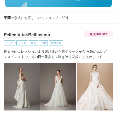
千葉
の挙式に対応しているショップ：32件
Felice Vita×Bellissima
最大50%OFF
ドレス
メンズ
和装
小物
列席衣装
世界中のコレクションより選び抜いた最旬ルックから 永遠のエレガ
ンスドレスまで、その日一番美しく咲き誇る花嫁にふさわしいドレ
スをご紹介いたします。
Felice Vita×Bellissimaならではのこだわり
のセレクトで、本物志向の花嫁が納得するドレスをお届けし、手の
届く贅沢=ワンランク上の花嫁を演出致します。