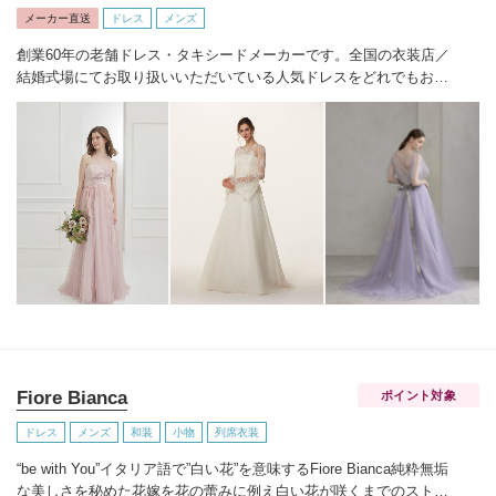
メーカー直送
ドレス
メンズ
創業60年の老舗ドレス・タキシードメーカーです。
全国の衣装店／
結婚式場にてお取り扱いいただいている人気ドレスを
どれでもお好
きに選んで新郎新婦に直接お貸出可能です。
Fiore Bianca
ポイント対象
ドレス
メンズ
和装
小物
列席衣装
“be with You”イタリア語で”白い花”を意味するFiore Bianca
純粋無垢
な美しさを秘めた花嫁を花の蕾みに例え白い花が咲くまでのストー