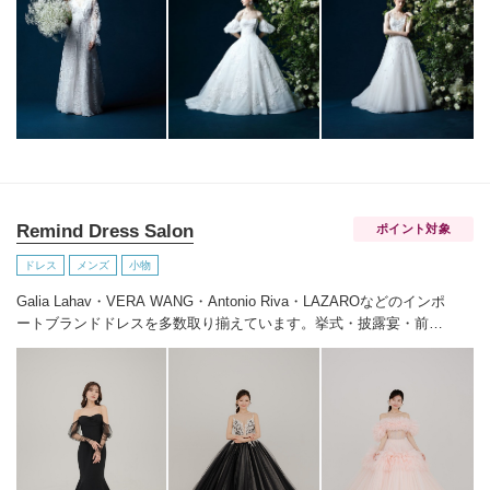
先もつづくおふたりの人生を彩る時間。らしく輝く、自信とよろこ
びに満ちたすべての幸せの瞬間のために。その人らしさという、変
わらない美しさを 私たちは求めつづけています。
Remind Dress Salon
ポイント対象
ドレス
メンズ
小物
Galia Lahav・VERA WANG・Antonio Riva・LAZAROなどのインポ
ートブランドドレスを多数取り揃えています。挙式・披露宴・前撮
り・二次会などのお貸出しも可能です。
その他、カラードレスも取
り揃えています。
ドレスをレンタルしていただいたお客様にはヘッ
ドアクセサリー・イヤリング・ピアス・シューズ・ベールが無料で
付きます。