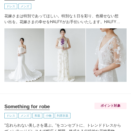
ドレス
メンズ
花嫁さまは特別であってほしい。特別な１日を彩り、色褪せない想
い出を。
花嫁さまの幸せをHALFYがお手伝いいたします。
HALFYの
ドレスを見に纏うことでその人本来の美しさを引きだし、ご自身の
魅力に気づいて欲しいと考えております。自分の魅力をもっと引き
出したい、自信を持って特別な１日を迎えたいという花嫁さまに見
つけて頂きたいです。
Something for robe
ポイント対象
ドレス
メンズ
和装
小物
列席衣装
"忘れられない美しさを選ぶ。”
をコンセプトに、トレンドドレスから