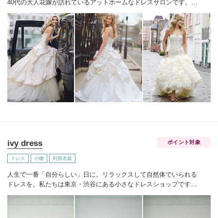
40代の大人花嫁が訪れているアットホームなドレスサロンです。
ド
レス迷子の大人花嫁様が全国から訪れています。
憧れの”映画のヒロ
イン”に。洗練された上品な大人花嫁姿。
花嫁ごとに異なる体型や雰
囲気を考慮しながら、似合うウエディングドレスをアドバイスさせ
ていただきます。
厳選された素材や、上質で贅沢なディテールがワ
ンランク上の花嫁姿を演出します。
ivy dress
ポイント対象
ドレス
小物
列席衣装
人生で一番「自分らしい」日に。
リラックスして自然体でいられる
ドレスを。
私たちは東京・渋谷にある小さなドレスショップです。
インポートドレスを中心に、シンプルでエフォートレス、それでい
て洗練されているドレスを多数取り扱っています。