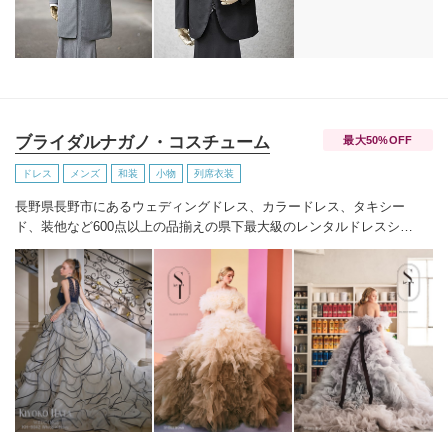
きます。式後の思い出を纏いながら、新たな人生を歩む新郎にふさ
わしい、持続する価値のある装い。人生の節目を大切にし、自分ら
しさや品格を求める大人の男性に、VESTAは最適な選択肢です。オ
ーダーメイドだからこそ実現する、完璧なフィット感と唯一無二の
デザインで、あなたの特別な瞬間を引き上げます。
VESTAのスーツ
は国内外のVIPや著名人からも高く支持され、歴代イタリア大使をは
じめとするエグゼクティブたちに愛用されています。上質な素材、
ブライダルナガノ・コスチューム
最大50%OFF
美しいシルエット、極上の着心地を追求し、一着ごとに着る人の存
在感を高める仕立てを実現しています。
ドレス
メンズ
和装
小物
列席衣装
長野県長野市にあるウェディングドレス、カラードレス、タキシー
ド、装他など600点以上の品揃えの県下最大級のレンタルドレスショ
ップ。人気ブランドを新作含め多くラインナップ（持込料、送料全
額負担）