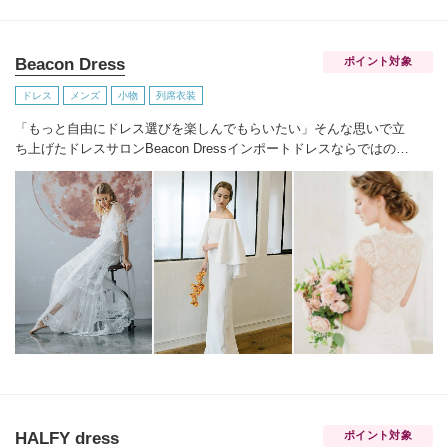
Beacon Dress
ポイント対象
ドレス
メンズ
小物
列席衣装
「もっと自由にドレス選びを楽しんでもらいたい」そんな思いで立
ち上げたドレスサロンBeacon Dress
インポートドレスならではの繊
細なレースやビジューをあしらったドレスを手の届く価格でご用意
NYで注目されているアクセサリーブランドRANJANA KHAN、シュ
ーズブランドbellabelle shoesなどインポートアイテムも取り扱って
おります
自由でおしゃれなウェディングを目指すすべての花嫁様へ
サロンでお待ちしております
HALFY dress
ポイント対象