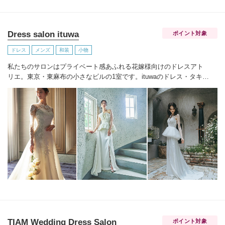
Dress salon ituwa
ポイント対象
ドレス
メンズ
和装
小物
私たちのサロンはプライベート感あふれる花嫁様向けのドレスアト
リエ。東京・東麻布の小さなビルの1室です。
ituwaのドレス・タキシ
ードのご案内はもちろん、オーダーメイドドレス、シューズやアク
セサリーなども合わせて、花嫁にとっての隠れ家的な場所として一
組みずつ丁寧にご案内させていただきます。
TIAM Wedding Dress Salon
ポイント対象