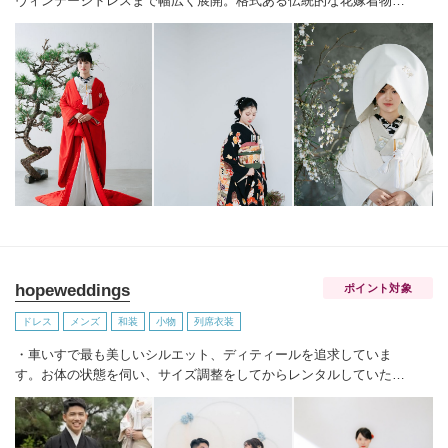
ヴィンテージドレスまで幅広く展開。
格式ある伝統的な花嫁着物に
は、現代のエッセンスを少し加えた小物選びをご提案いたします。
フランス語でドレスを意味する「robe」に
私たちは特別な日を彩る１
着への想いを込めています。
hopeweddings
ポイント対象
ドレス
メンズ
和装
小物
列席衣装
・車いすで最も美しいシルエット、ディティールを追求していま
す。お体の状態を伺い、
サイズ調整をしてからレンタルしていただ
くオーダーレンタル方式をとっていますので安心です。
☆こんな方
におすすめ☆
・自分らしいデザインのドレスが見つからない方（カ
スタムオーダー、フルオーダーも可能です）
・バリアフリーで安全