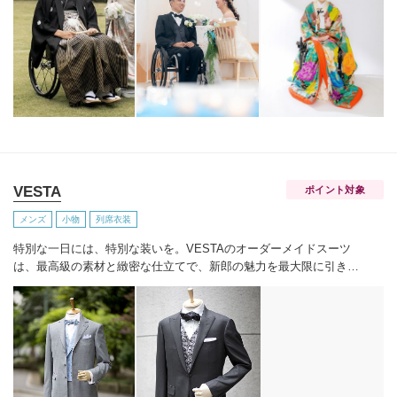
に結婚式やフォトウェディングをしたい方
・ドレスのイメージもよ
くわからないので相談したい方
【和装について】
和装は、当社
のサービス介助士の特別着付けが必要になります。会場によっては
着付けが入れない場合もございます。
まずは会場決定の前にご試
着・相談フォームから「こちらでできますか？」とお気軽にご相談
ください。
VESTA
ポイント対象
メンズ
小物
列席衣装
特別な一日には、特別な装いを。
VESTAのオーダーメイドスーツ
は、最高級の素材と緻密な仕立てで、新郎の魅力を最大限に引き出
します。自分史上、最高に輝く一着を纏ってください。
VESTAは、
銀座を拠点とするラグジュアリーオーダーメイドブランドです。イ
タリアのデザイン、最高級生地と日本の熟練職人による仕立てを融
合し、新郎の特別な一日を彩るスーツ、タキシード、フロックコー
トをご提案します。中でも注目は、挙式後にスーツとしてリメイク
可能なフロックコートスーツ。結婚式当日限りの装いではなく、そ
の後のビジネスやフォーマルシーンでも活躍し続ける一着を手にで