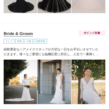
Bride & Groom
ポイント対象
ドレス
和装
小物
列席衣装
経験豊富なヘアメイクスタッフが大切な一日をお手伝いさせていた
だきます。様々なご要望にも臨機応変に対応し、人生で一番輝く笑
顔を創り出します。