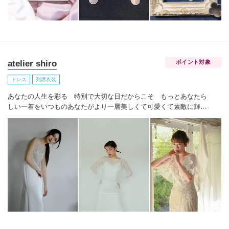
atelier shiro
ポイント対象
ドレス
列席衣装
あなたの人生を彩る 特別で大切な日だからこそ もっとあなたら
しい一着を
いつものあなたがより一層美しくて可愛くて素敵に輝く
そんな 「運命のドレス」 に出会えるよう
あなたらしさにとこと
ん寄り添います
「 shiro （シロ）」色が花嫁様だけの特別な色で
あるように
atelier shiro の一着が
あなたの人生を彩る特別な一着とな
りますように