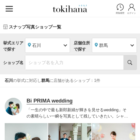
スナップ写真ショップ一覧
挙式エリア
店舗住所
石川
群馬
で探す
で探す
ショップ名
石川
の挙式に対応し
群馬
に店舗があるショップ：1件
Bi PRIMA wedding
「一生の中で最も新郎新婦が輝きを見せるwedding」そ
の素晴らしい一瞬を写真として残していきたい。
シャッ
ターを切った瞬間、まるでその場所にいるお二人の気持
ち、あたたかさ、優しい声までも聞こえてくるようなそ
んな大事な一瞬を大切に切り取って参ります。
あなたの