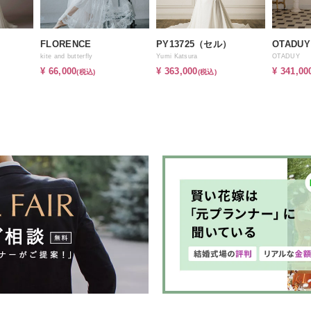
FLORENCE
PY13725（セル）
OTADUY
kite and butterfly
Yumi Katsura
OTADUY
¥ 66,000
¥ 363,000
¥ 341,00
(税込)
(税込)