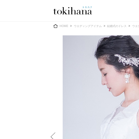
Ring
Dress
HOME
ウエディングアイテム
結婚式のドレス
ウエ
婚約指輪
ウエディン
ウエディン
結婚指輪
送）
すべてのアイテム
カラードレ
指輪ショップ一覧
カラードレ
和装
メンズ
メンズ
（メー