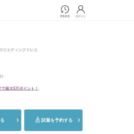
Photograph
フォトウエディング
前撮り/後撮り
IGNのウエディングドレス
家族フォト/ペット撮影
プ一覧
スナップ写真
ョップ一覧
フォトウエディング/前撮りショ
ップ一覧
込)
スナップ写真ショップ一覧
定で最大5万ポイント！
Movie
演出映像
る
試着を予約する
記録映像
すべてのアイテム