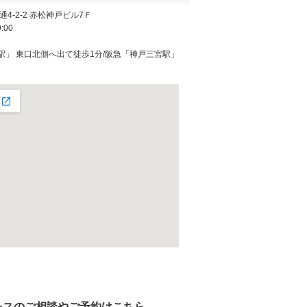
4-2-2 赤松神戸ビル7Ｆ
:00
町駅」 東口北側へ出て徒歩1分/阪急「神戸三宮駅」
レスのご相談やご予約はこちら