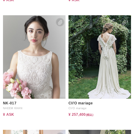
¥ ASK
¥ ASK
NK-017
Cli'O mariage
NAEEM KHAN
Cli'O mariage
¥ ASK
¥ 257,400
(税込)