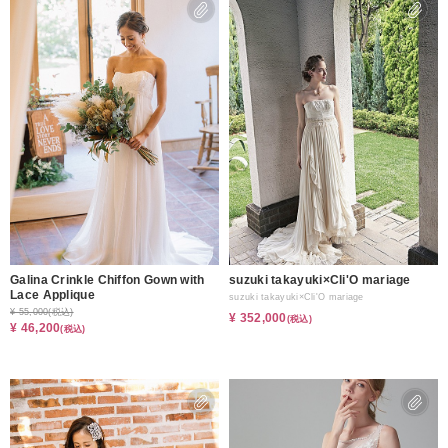
Galina Crinkle Chiffon Gown with
suzuki takayuki×Cli'O mariage
Lace Applique
suzuki takayuki×Cli'O mariage
¥ 55,000
(税込)
¥ 352,000
(税込)
¥ 46,200
(税込)