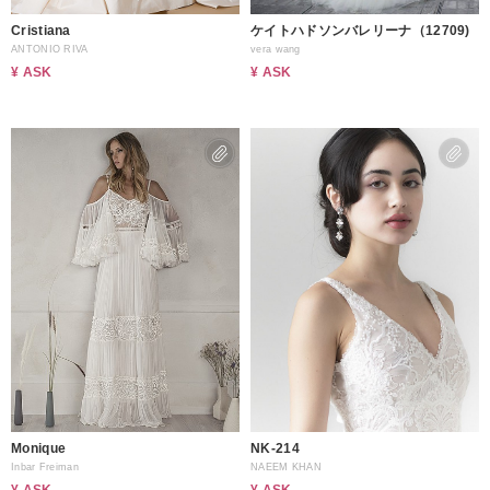
Cristiana
ケイトハドソンバレリーナ（12709)
ANTONIO RIVA
vera wang
¥ ASK
¥ ASK
Monique
NK-214
Inbar Freiman
NAEEM KHAN