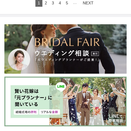
…
1
2
3
4
5
NEXT