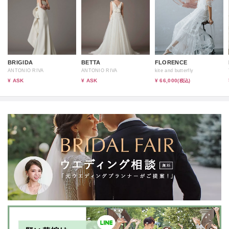
BRIGIDA
BETTA
FLORENCE
ANTONIO RIVA
ANTONIO RIVA
kite and butterfly
¥ ASK
¥ ASK
¥ 66,000
(税込)