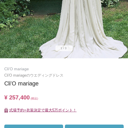
1/3
Cli'O mariage
Cli'O mariageのウエディングドレス
Cli'O mariage
¥ 257,400
(税込)
式場予約+衣装決定で最大5万ポイント！