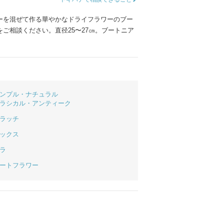
ムービーショップ一覧
ーを混ぜて作る華やかなドライフラワーのブー
ご相談ください。直径25〜27㎝。ブートニア
ンプル・ナチュラル
ラシカル・アンティーク
ラッチ
ックス
ラ
ートフラワー