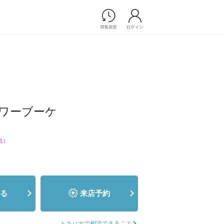
Photograph
フォトウエディング
ケ
前撮り/後撮り
家族フォト/ペット撮影
プ一覧
スナップ写真
ワーブーケ
ョップ一覧
フォトウエディング/前撮りショ
ップ一覧
スナップ写真ショップ一覧
込)
Movie
演出映像
る
来店予約
記録映像
すべてのアイテム
トキハナで相談できること