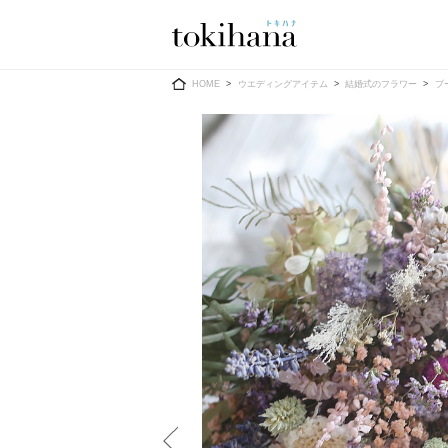
Ring
Dress
HOME
ウエディングアイテム
結婚式のフラワー
ブ
婚約指輪
ウエディン
ウエディン
結婚指輪
送）
すべてのアイテム
カラードレ
指輪ショップ一覧
カラードレ
和装
メンズ
メンズ
（メー