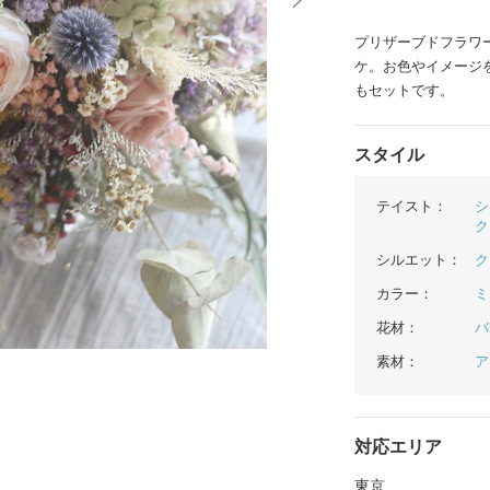
プリザーブドフラワ
イテム
ケ。お色やイメージを
ップ一覧
もセットです。
スタイル
テイスト：
シ
ク
シルエット：
ク
カラー：
ミ
花材：
バ
素材：
ア
対応エリア
東京