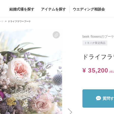
結婚式場を探す
アイテムを探す
ウエディング相談会
Flower
Beauty
ーケ
ドライフラワーブーケ
ヘア&メイク
beek flowersのブー
ブライダルエステ
トキハナ限定商品
ヘア&メイクショッ
ドライフラ
ブライダルエステシ
グドレス
ブーケ
グドレス
（メーカー直
会場装花
¥ 35,200
(税
すべてのアイテム
ス
フラワーショップ一覧
ス
（メーカー直送）
質問す
カー直送）