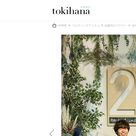
Ring
Dress
HOME
ウエディングアイテム
結婚式のフラワー
会
婚約指輪
ウエディン
ウエディン
結婚指輪
送）
すべてのアイテム
カラードレ
指輪ショップ一覧
カラードレ
和装
メンズ
メンズ
（メー