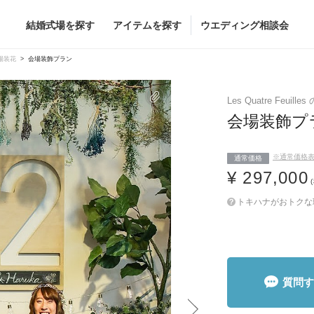
結婚式場を探す
アイテムを探す
ウエディング相談会
Flower
Beauty
場装花
会場装飾プラン
ヘア&メイク
Les Quatre Feuill
ブライダルエステ
会場装飾プ
ヘア&メイクショッ
※通常価格
ブライダルエステシ
通常価格
グドレス
ブーケ
¥ 297,000
グドレス
（メーカー直
会場装花
トキハナがおトクな
すべてのアイテム
ス
フラワーショップ一覧
ス
（メーカー直送）
質問す
カー直送）