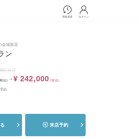
Photograph
フォトウエディング
es の会場装花
前撮り/後撮り
ラン
家族フォト/ペット撮影
プ一覧
スナップ写真
表記について
ョップ一覧
フォトウエディング/前撮りショ
¥ 242,000
ップ一覧
(税込)
(税込)
スナップ写真ショップ一覧
理由
Movie
演出映像
る
来店予約
記録映像
すべてのアイテム