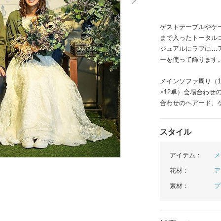
イテム
ゲストテーブルやケ
ップ一覧
まで入ったトータル
ジュアルにラフに…
ーを使って飾ります
メインソファ周り（1
×12卓）会場合わせ
合わせのヘアード、
スタイル
アイテム：
メ
花材：
ア
素材：
プ