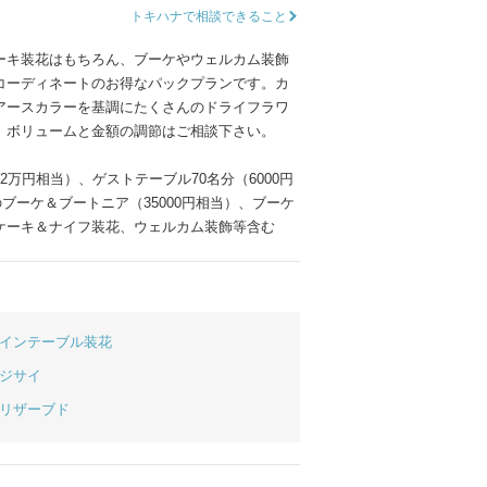
トキハナで相談できること
ムービーショップ一覧
ーキ装花はもちろん、ブーケやウェルカム装飾
コーディネートのお得なパックプランです。カ
アースカラーを基調にたくさんのドライフラワ
。ボリュームと金額の調節はご相談下さい。
2万円相当）、ゲストテーブル70名分（6000円
のブーケ＆ブートニア（35000円相当）、ブーケ
ケーキ＆ナイフ装花、ウェルカム装飾等含む
インテーブル装花
ジサイ
リザーブド