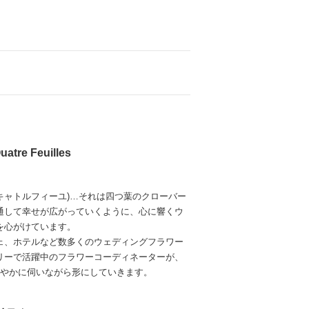
uatre Feuilles
uilles(キャトルフィーユ)…それは四つ葉のクローバー
通して幸せが広がっていくように、心に響くウ
を心がけています。
ェ、ホテルなど数多くのウェディングフラワー
リーで活躍中のフラワーコーディネーターが、
細やかに伺いながら形にしていきます。