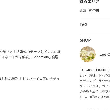
対応エリア
東京
神奈川
TAG
SHOP
結婚式の作り方！結婚式のテーマをドレスに取
Les Q
ィネート例を解説。Bohemianな会場
Les Quatre Fe
という意味。お花を
持ち込み無料！トキハナで人気のナチュ
ェディングフラワー
ゲストハウス、カフ
の経験を経て現在フ
お2人の理想をきめ