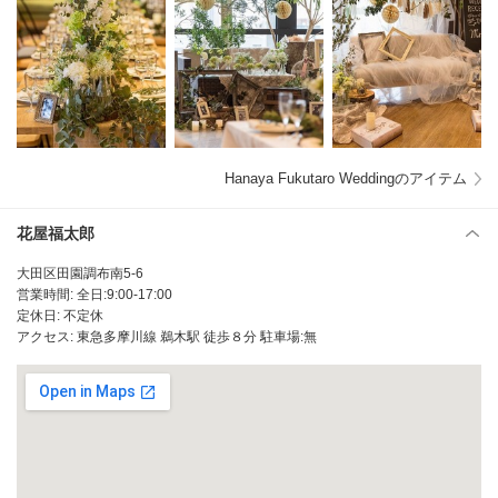
Hanaya Fukutaro Weddingのアイテム
花屋福太郎
大田区田園調布南5-6
営業時間: 全日:9:00-17:00
定休日: 不定休
アクセス: 東急多摩川線 鵜木駅 徒歩８分 駐車場:無