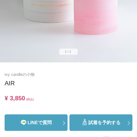
1/1
ivy candleの小物
AIR
¥ 3,850
(税込)
LINEで質問
試着を予約する