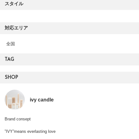
スタイル
対応エリア
全国
TAG
SHOP
ivy candle
Brand consept
‟IVY”means everlasting love