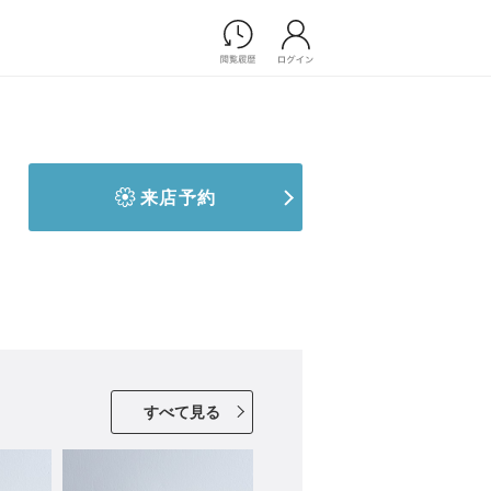
Photograph
フォトウエディング
前撮り/後撮り
家族フォト/ペット撮影
来店予約
プ一覧
スナップ写真
ョップ一覧
フォトウエディング/前撮りショ
ップ一覧
スナップ写真ショップ一覧
Movie
演出映像
すべて見る
記録映像
すべてのアイテム