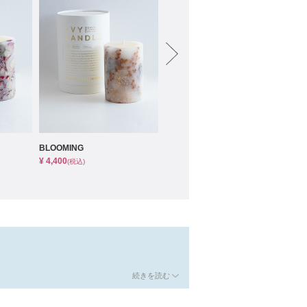
ムービーショップ一覧
BLOOMING
BLOOMING
BU
¥ 4,400
¥ 4,400
¥ 1
(税込)
(税込)
続きを読む