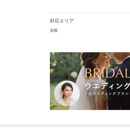
永遠の愛・結婚・誠実という
一生に一度の結婚式や大切な
対応エリア
最愛の日を彩り記憶に残るも
私たちの想いと、アイビーの
全国
IVY CANDLEは誕生しまし
特別な日に灯す、世界に一つ