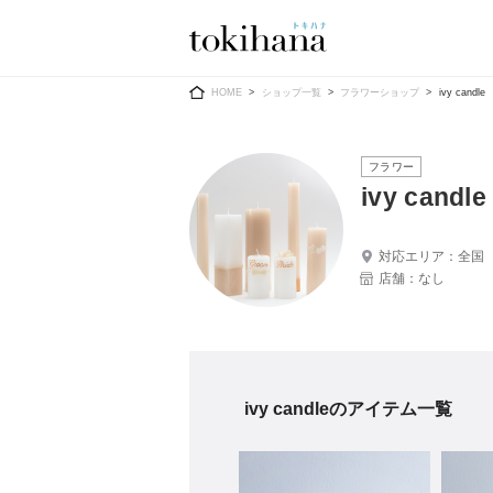
Ring
Dress
HOME
ショップ一覧
フラワーショップ
ivy candle
フラワー
ivy candle
婚約指輪
ウエディン
対応エリア：全国
店舗：なし
ウエディン
結婚指輪
送）
すべてのアイテム
カラードレ
指輪ショップ一覧
カラードレ
和装
ivy candleのアイテム一覧
メンズ
メンズ
（メー