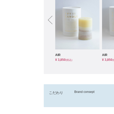
小物
すべてのア
ドレスショ
IVY KIDS
AIR
AIR
¥ 2,090
¥ 3,850
¥ 3,850
(税込)
(税込)
Brand consept
こだわり
‟IVY”means everlasting love
アイビーの花には