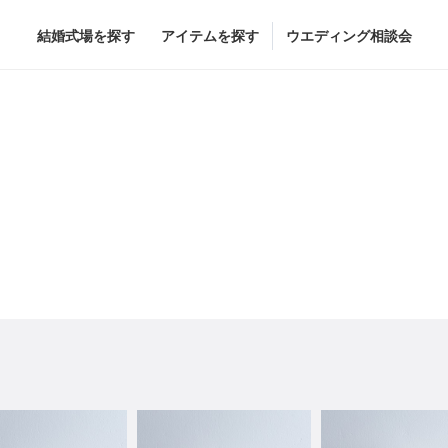
結婚式場を探す
アイテムを探す
ウエディング相談会
Flower
Beauty
ヘア&メイク
ブライダルエステ
ヘア&メイクショッ
ブライダルエステシ
グドレス
ブーケ
グドレス
（メーカー直
会場装花
すべてのアイテム
ス
フラワーショップ一覧
ス
（メーカー直送）
カー直送）