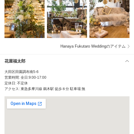
Hanaya Fukutaro Weddingのアイテム
花屋福太郎
大田区田園調布南5-6
営業時間: 全日:9:00-17:00
定休日: 不定休
アクセス: 東急多摩川線 鵜木駅 徒歩８分 駐車場:無