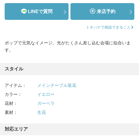
LINEで質問
来店予約
トキハナで相談できること
ポップで元気なイメージ。光がたくさん差し込む会場に似合いま
す。
スタイル
アイテム：
メインテーブル装花
カラー：
イエロー
花材：
ガーベラ
素材：
生花
対応エリア