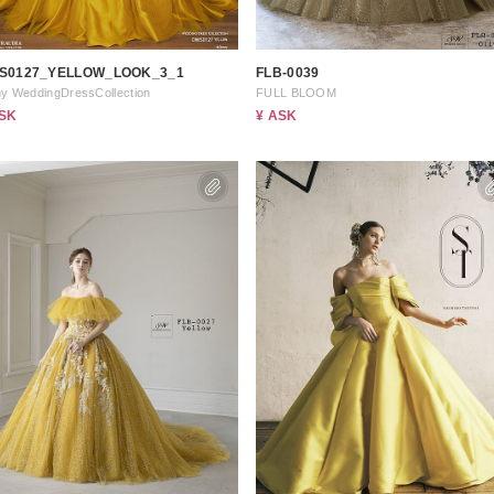
S0127_YELLOW_LOOK_3_1
FLB-0039
ny WeddingDressCollection
FULL BLOOM
ASK
¥ ASK