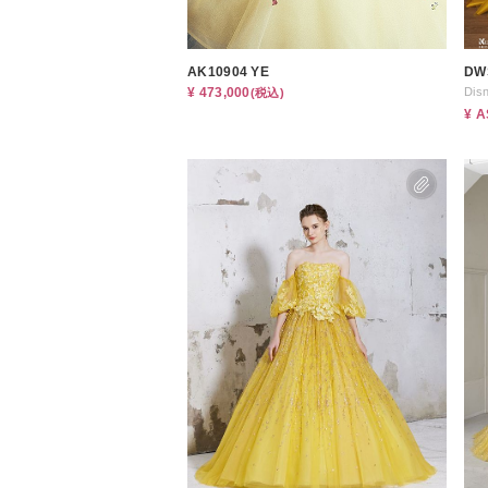
AK10904 YE
DW
¥ 473,000
Dis
(税込)
¥ 