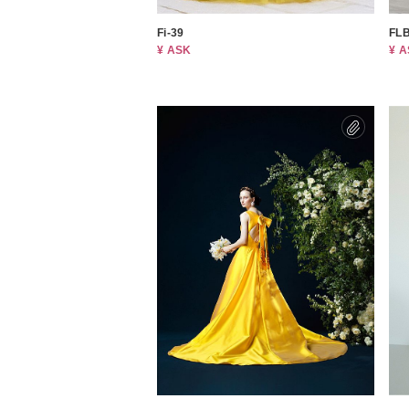
Fi-39
FLB
¥ ASK
¥ 