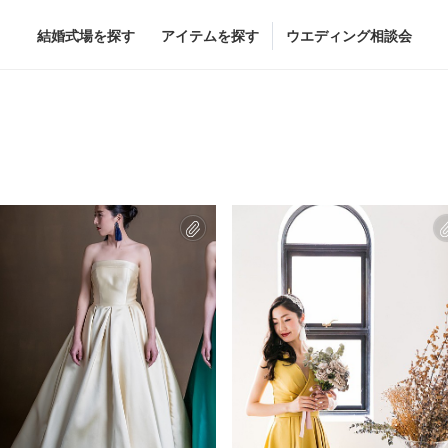
結婚式場を探す
アイテムを探す
ウエディング相談会
Flower
Beauty
ヘア&メイク
ブライダルエステ
ヘア&メイクショッ
ブライダルエステシ
グドレス
ブーケ
グドレス
（メーカー直
会場装花
すべてのアイテム
ス
フラワーショップ一覧
ス
（メーカー直送）
カー直送）