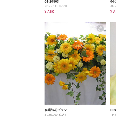
04-20503
04-
KENNETH POOL
AN
¥ ASK
¥ 
会場装花プラン
Eli
¥ 165,000
(税込)
THE