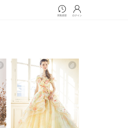
Photograph
フォトウエディング
前撮り/後撮り
家族フォト/ペット撮影
プ一覧
スナップ写真
ョップ一覧
フォトウエディング/前撮りショ
ップ一覧
スナップ写真ショップ一覧
Movie
演出映像
記録映像
すべてのアイテム