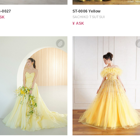
-0027
ST-0006 Yellow
ASK
SACHIKO TSUTSUI
¥ ASK