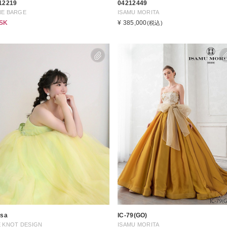
12219
04212449
NE BARGE
ISAMU MORITA
ASK
¥ 385,000
(税込)
ssa
IC-79(GO)
 KNOT DESIGN
ISAMU MORITA