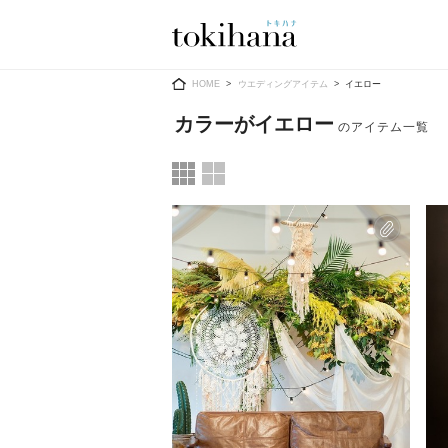
Ring
Dress
HOME
ウエディングアイテム
イエロー
カラーがイエロー
婚約指輪
ウエディン
ウエディン
結婚指輪
送）
すべてのアイテム
カラードレ
指輪ショップ一覧
カラードレ
和装
メンズ
メンズ
（メー