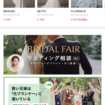
BRIGIDA
BETTA
FLORENCE
ANTONIO RIVA
ANTONIO RIVA
kite and butterfly
¥ ASK
¥ ASK
¥ 66,000
(税込)