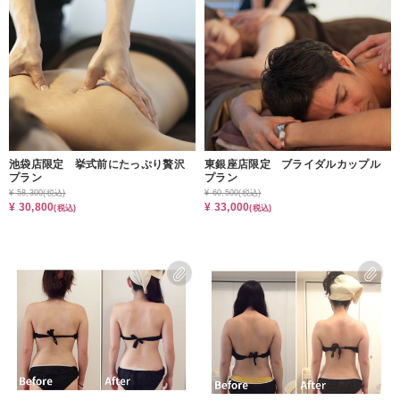
池袋店限定 挙式前にたっぷり贅沢
東銀座店限定 ブライダルカップル
プラン
プラン
¥ 58,300
(税込)
¥ 60,500
(税込)
¥ 30,800
¥ 33,000
(税込)
(税込)