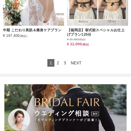
中期 こだわり美肌＆痩身ケアプラン
【福岡店】挙式前スペシャルお仕上
げプラン120分
¥ 197,400
(税込)
¥ 25,300
(税込)
¥ 22,000
(税込)
1
2
3
NEXT