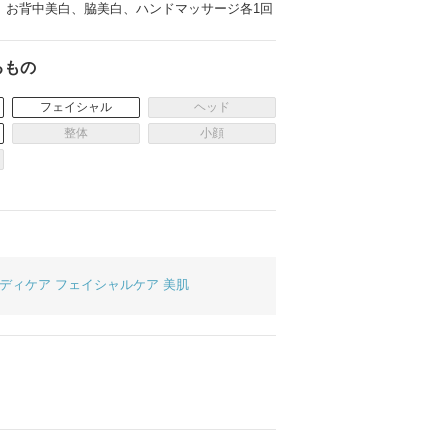
、お背中美白、脇美白、ハンドマッサージ各1回
ムービーショップ一覧
るもの
フェイシャル
ヘッド
整体
小顔
ディケア
フェイシャルケア
美肌