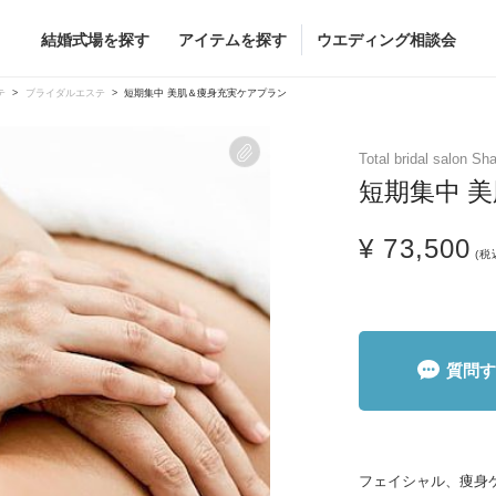
結婚式場を探す
アイテムを探す
ウエディング相談会
Flower
Beauty
テ
ブライダルエステ
短期集中 美肌＆痩身充実ケアプラン
ヘア&メイク
Total bridal sal
ブライダルエステ
短期集中 
ヘア&メイクショッ
¥ 73,500
ブライダルエステシ
(税
グドレス
ブーケ
グドレス
（メーカー直
会場装花
すべてのアイテム
ス
フラワーショップ一覧
質問す
ス
（メーカー直送）
カー直送）
フェイシャル、痩身ケ