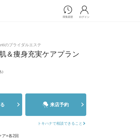
Photograph
フォトウエディング
on Shantiのブライダルエステ
前撮り/後撮り
美肌＆痩身充実ケアプラン
家族フォト/ペット撮影
プ一覧
スナップ写真
ョップ一覧
込)
フォトウエディング/前撮りショ
ップ一覧
スナップ写真ショップ一覧
る
来店予約
Movie
演出映像
トキハナで相談できること
記録映像
ア×各2回
すべてのアイテム