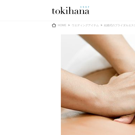
Ring
Dress
HOME
ウエディングアイテム
結婚式のブライダルエス
婚約指輪
ウエディン
ウエディン
結婚指輪
送）
すべてのアイテム
カラードレ
指輪ショップ一覧
カラードレ
和装
メンズ
メンズ
（メー