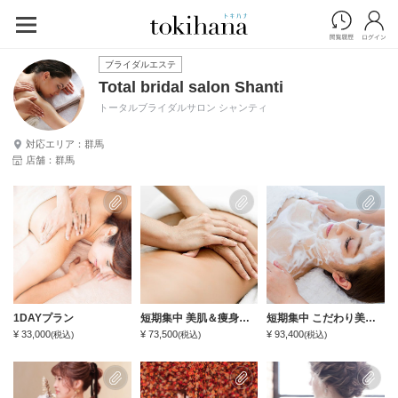
ブライダルエステ
Total bridal salon Shanti
トータルブライダルサロン シャンティ
対応エリア：群馬
店舗：群馬
1DAYプラン
短期集中 美肌＆痩身充実ケアプラン
短期集中 こだわり美肌＆痩身ケアプラン
¥ 33,000
¥ 73,500
¥ 93,400
(税込)
(税込)
(税込)