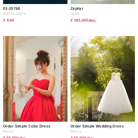
03-20768
Zephyr
INES DI SANTO
OUMA
¥ ASK
¥ 385,000
(税込)
Order Simple Color Dress
Order Simple Wedding Dress
Mimoza
Mimoza