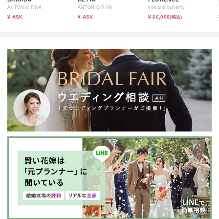
ANTONIO RIVA
ANTONIO RIVA
kite and butterfly
¥ ASK
¥ ASK
¥ 66,000
(税込)