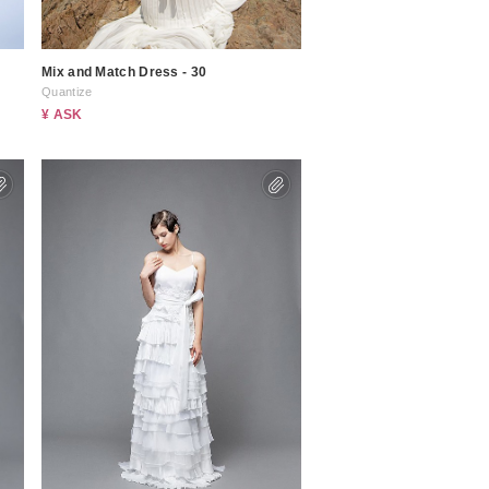
Mix and Match Dress - 30
Quantize
¥ ASK