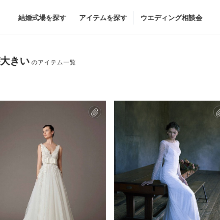
結婚式場を探す
アイテムを探す
ウエディング相談会
Flower
Beauty
が大きい
ヘア&メイク
ブライダルエステ
ヘア&メイクショッ
ブライダルエステシ
グドレス
ブーケ
グドレス
（メーカー直
会場装花
すべてのアイテム
ス
フラワーショップ一覧
ス
（メーカー直送）
カー直送）