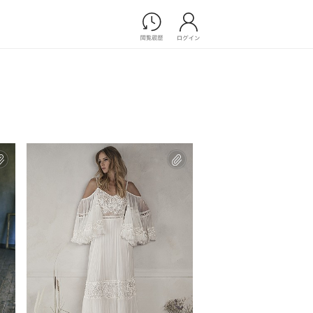
Photograph
フォトウエディング
前撮り/後撮り
家族フォト/ペット撮影
プ一覧
スナップ写真
ョップ一覧
フォトウエディング/前撮りショ
ップ一覧
スナップ写真ショップ一覧
Movie
演出映像
記録映像
すべてのアイテム