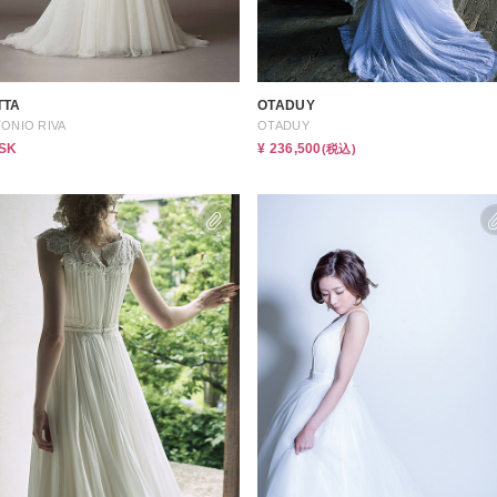
イテム
ップ一覧
TTA
OTADUY
ONIO RIVA
OTADUY
ASK
¥ 236,500
(税込)