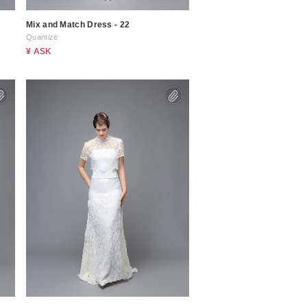
Mix and Match Dress - 22
Quantize
¥ ASK