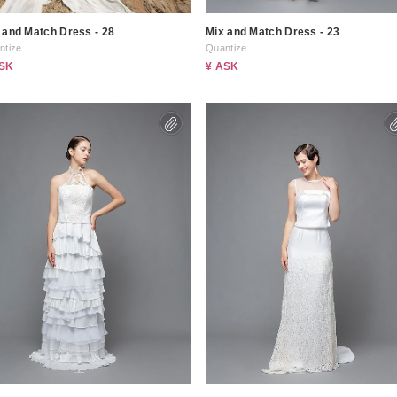
 and Match Dress - 28
Mix and Match Dress - 23
ntize
Quantize
ASK
¥ ASK