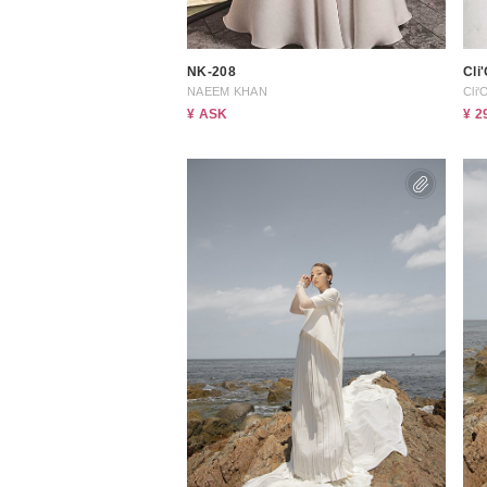
NK-208
Cli
NAEEM KHAN
Cli'
¥ ASK
¥ 2