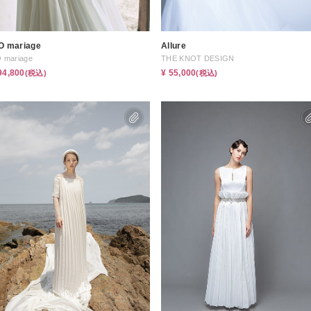
'O mariage
Allure
O mariage
THE KNOT DESIGN
94,800
¥ 55,000
(税込)
(税込)