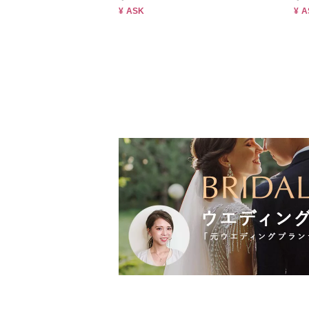
¥ ASK
¥ 