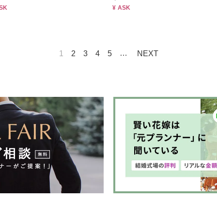
ASK
¥ ASK
…
1
2
3
4
5
NEXT