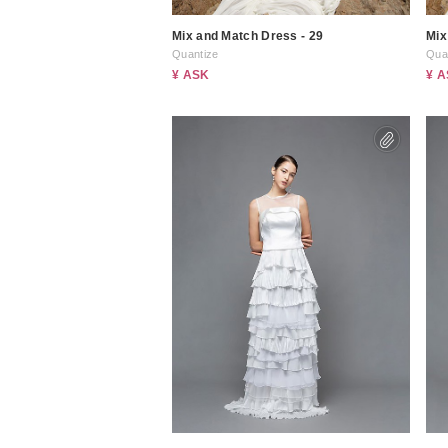
Mix and Match Dress - 29
Mix
Quantize
Qua
¥ ASK
¥ 