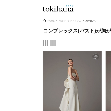
Ring
Dress
HOME
ウエディングアイテム
胸が大きい
コンプレックス(バスト)が胸
婚約指輪
ウエディン
ウエディン
結婚指輪
送）
すべてのアイテム
カラードレ
指輪ショップ一覧
カラードレ
和装
メンズ
メンズ
（メー