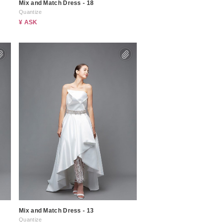
Mix and Match Dress - 18
Quantize
¥ ASK
Mix and Match Dress - 13
Quantize