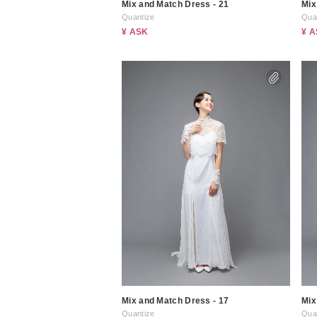
Mix and Match Dress - 21
Mix
Quantize
Qua
¥ ASK
¥ 
Mix and Match Dress - 17
Mix
Quantize
Qua