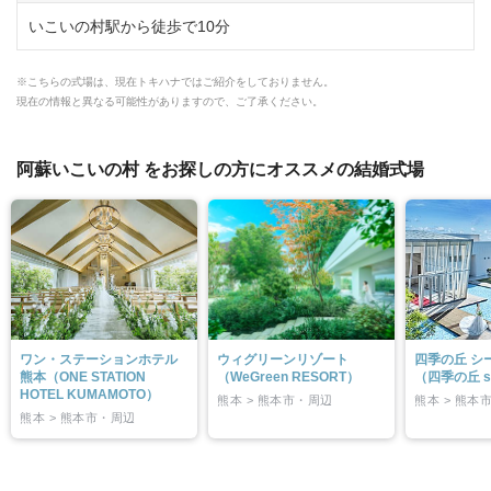
いこいの村駅から徒歩で10分
※こちらの式場は、現在トキハナではご紹介をしておりません。
現在の情報と異なる可能性がありますので、ご了承ください。
阿蘇いこいの村 をお探しの方にオススメの結婚式場
ワン・ステーションホテル
ウィグリーンリゾート
四季の丘 シ
熊本（ONE STATION
（WeGreen RESORT）
（四季の丘 se
HOTEL KUMAMOTO）
熊本 > 熊本市・周辺
熊本 > 熊本
熊本 > 熊本市・周辺