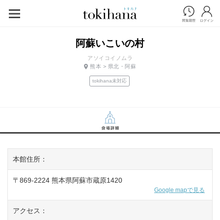
阿蘇いこいの村
アソイコイノムラ
熊本 > 県北・阿蘇
tokihana未対応
本館住所：
〒869-2224 熊本県阿蘇市蔵原1420
Google mapで見る
アクセス：