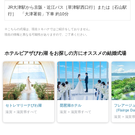
JR大津駅から京阪・近江バス［草津駅西口行］または［石山駅
行］ 「大津署前」下車 約10分
※こちらの式場は、現在トキハナではご紹介をしておりません。
現在の情報と異なる可能性がありますので、ご了承ください。
ホテルピアザびわ湖 をお探しの方にオススメの結婚式場
セトレマリーナびわ湖
琵琶湖ホテル
フレアージ
（Flairge Da
滋賀 > 滋賀県すべて
滋賀 > 滋賀県すべて
滋賀 > 滋賀