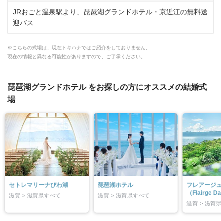
JRおごと温泉駅より、琵琶湖グランドホテル・京近江の無料送
迎バス
※こちらの式場は、現在トキハナではご紹介をしておりません。
現在の情報と異なる可能性がありますので、ご了承ください。
琵琶湖グランドホテル をお探しの方にオススメの結婚式
場
セトレマリーナびわ湖
琵琶湖ホテル
フレアージ
（Flairge Da
滋賀 > 滋賀県すべて
滋賀 > 滋賀県すべて
滋賀 > 滋賀