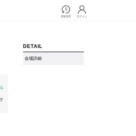
Photograph
フォトウエディング
前撮り/後撮り
DETAIL
家族フォト/ペット撮影
会場詳細
プ一覧
スナップ写真
ョップ一覧
フォトウエディング/前撮りショ
ップ一覧
スナップ写真ショップ一覧
見る
下
Movie
演出映像
記録映像
すべてのアイテム