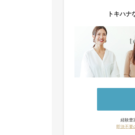
トキハナ
経験豊
即決不要