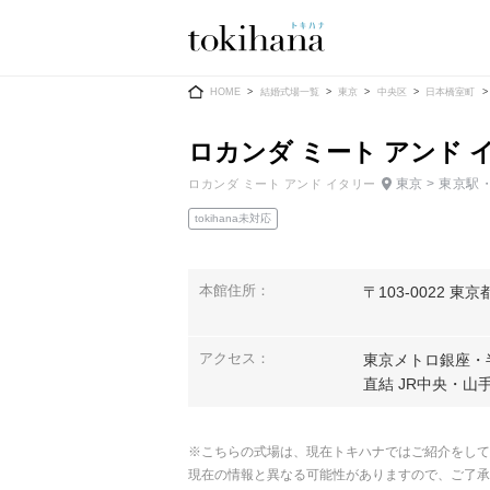
Ring
Dress
HOME
結婚式場一覧
東京
中央区
日本橋室町
ロカンダ ミート アンド イタリ
東京 > 東京
ロカンダ ミート アンド イタリー
tokihana未対応
婚約指輪
ウエディン
ウエディン
結婚指輪
本館住所：
〒103-0022 
送）
すべてのアイテム
カラードレ
指輪ショップ一覧
アクセス：
東京メトロ銀座・
カラードレ
直結 JR中央・山
和装
メンズ
※こちらの式場は、現在トキハナではご紹介をして
メンズ
（メー
現在の情報と異なる可能性がありますので、ご了承