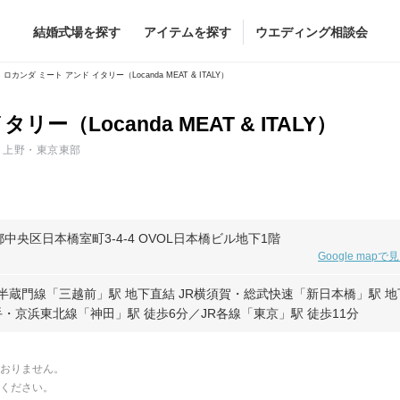
結婚式場を探す
アイテムを探す
ウエディング相談会
Flower
Beauty
ロカンダ ミート アンド イタリー（Locanda MEAT & ITALY）
ー（Locanda MEAT & ITALY）
ヘア&メイク
ブライダルエステ
駅・上野・東京東部
ヘア&メイクショッ
ブライダルエステシ
グドレス
ブーケ
グドレス
（メーカー直
会場装花
東京都中央区日本橋室町3-4-4 OVOL日本橋ビル地下1階
Google mapで
すべてのアイテム
ス
フラワーショップ一覧
半蔵門線「三越前」駅 地下直結 JR横須賀・総武快速「新日本橋」駅 地
ス
（メーカー直送）
手・京浜東北線「神田」駅 徒歩6分／JR各線「東京」駅 徒歩11分
おりません。
カー直送）
ください。