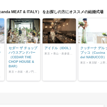
イテム
anda MEAT & ITALY） をお探しの方にオススメの結婚式場
ップ一覧
ク
セダー ザ チョップ
アイドル（IDOL）
クッチーナ デル 
ウ
ハウスアンドバー
ブッコ（Cucina
東京 > 青山・表参道・渋谷
（CEDAR THE
del NABUCCO）
CHOP HOUSE &
東京 > 東京駅・
BAR）
東京 > 赤坂・虎ノ門・六本木
・東京東部