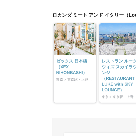
小物
すべてのア
ロカンダ ミート アンド イタリー（Loc
ドレスショ
ゼックス 日本橋
レストラン ルー
（XEX
ウィズ スカイラ
NIHONBASHI）
ンジ
（RESTAURANT
東京 > 東京駅・上野・東京東部
LUKE with SKY
LOUNGE）
東京 > 東京駅・上野