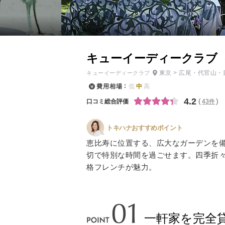
小物
すべてのア
ドレスショ
キューイーディークラブ（Q.
東京
>
広尾・代官山・
キューイーディークラブ
費用相場
低
中
高
4.2
口コミ総合評価
43件
トキハナおすすめポイント
恵比寿に位置する、広大なガーデンを
切で特別な時間を過ごせます。四季折
格フレンチが魅力。
一軒家を完全