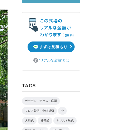
まずは見積もり
“リアルな金額”とは
TAGS
ガーデン・テラス・庭園
フロア貸切・全館貸切
中
人前式
神前式
キリスト教式