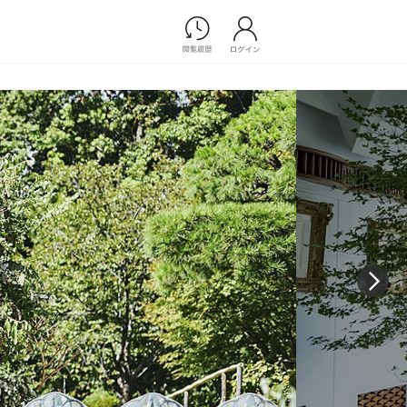
Photograph
フォトウエディング
前撮り/後撮り
家族フォト/ペット撮影
プ一覧
スナップ写真
ョップ一覧
フォトウエディング/前撮りショ
ップ一覧
スナップ写真ショップ一覧
Movie
演出映像
記録映像
すべてのアイテム