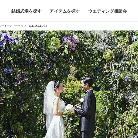
結婚式場を探す
アイテムを探す
ウエディング相談会
Flower
Beauty
ューイーディークラブ（Q.E.D.CLUB）
ヘア&メイク
ブライダルエステ
ヘア&メイクショッ
ブライダルエステシ
グドレス
ブーケ
グドレス
（メーカー直
会場装花
すべてのアイテム
ス
フラワーショップ一覧
ス
（メーカー直送）
カー直送）