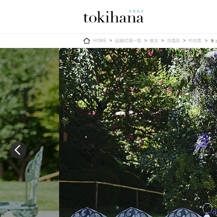
Ring
Dress
HOME
結婚式場一覧
東京
目黒区
中目黒
キ
婚約指輪
ウエディン
ウエディン
結婚指輪
送）
すべてのアイテム
カラードレ
指輪ショップ一覧
カラードレ
和装
メンズ
メンズ
（メー