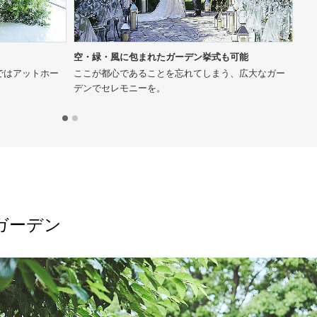
空・緑・風に包まれたガーデン挙式も可能
陽
ではアットホー
ここが都心であることを忘れてしまう、広大なガー
同
デンでセレモニーを。
ト
ガーデン