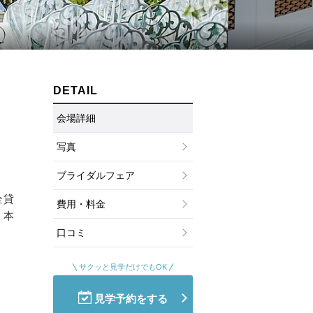
ムービーショップ一覧
DETAIL
会場詳細
写真
ブライダルフェア
全貸
費用・料金
、本
口コミ
サクッと見学だけでもOK
見学予約をする