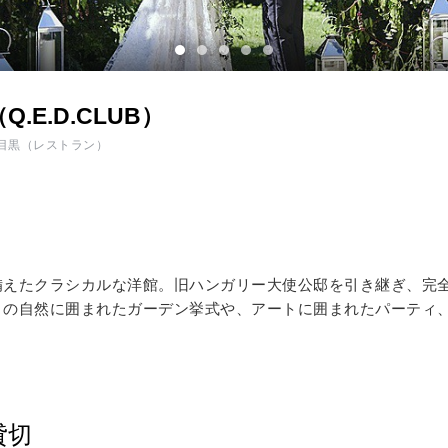
イテム
ップ一覧
E.D.CLUB）
目黒
（レストラン）
備えたクラシカルな洋館。旧ハンガリー大使公邸を引き継ぎ、完
々の自然に囲まれたガーデン挙式や、アートに囲まれたパーティ
貸切