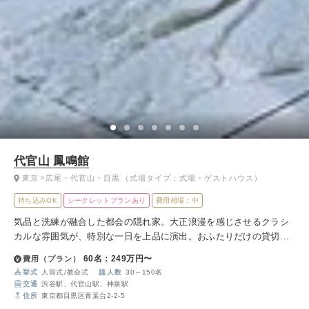
代官山 鳳鳴館
東京
広尾・代官山・目黒
（式場タイプ：式場・ゲストハウス）
持ち込みOK
シークレットプランあり
費用相場：中
気品と洗練が融合した都会の隠れ家。大正浪漫を感じさせるクラシ
カルな雰囲気が、特別な一日を上品に演出。おふたりだけの貸切空
間で、プライベート感あふれる贅沢な時間をお過ごしいただけま
60名：249万円〜
費用（プラン）
す。
挙式
人前式
教会式
人数
30～150名
交通
渋谷駅、代官山駅、神泉駅
住所
東京都目黒区青葉台2-2-5