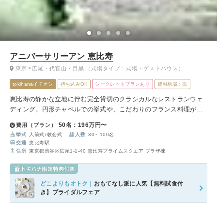
アニバーサリーアン 恵比寿
東京
広尾・代官山・目黒
（式場タイプ：式場・ゲストハウス）
tokihanaイチオシ
持ち込みOK
シークレットプランあり
費用相場：高
恵比寿の静かな立地に佇む完全貸切のクラシカルなレストランウェ
ディング。円形チャペルでの挙式や、こだわりのフランス料理が魅
力です。アットホームな雰囲気の中、特別な一日をゆったりと過ご
50名：196万円〜
費用（プラン）
せます。
挙式
人前式
教会式
人数
30～100名
交通
恵比寿駅
住所
東京都渋谷区広尾1-1-40 恵比寿プライムスクエア プラザ棟
どこよりもオトク｜
おもてなし派に人気【無料試食付
き】ブライダルフェア