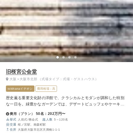
旧桜宮公会堂
大阪
大阪市北部
（式場タイプ：式場・ゲストハウス）
tokihanaイチオシ
費用相場：高
歴史薫る重要文化財の洋館で、クラシカルとモダンが調和した特別
な一日を。緑豊かなガーデンでは、デザートビュッフェやケーキカ
ットなど多彩な演出が叶います。
50名：202万円〜
費用（プラン）
挙式
人前式
教会式
人数
5～120名
交通
桜ノ宮駅、南森町駅
住所
大阪府大阪市北区天満橋1-1-1