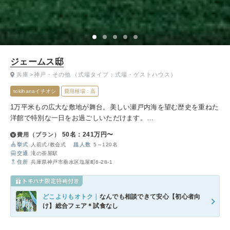
ジェームス邸
兵庫
神戸・その他
（式場タイプ：式場・ゲストハウス）
tokihanaイチオシ
費用相場：高
1万平米もの広大な敷地が舞台。美しい瀬戸内海を望む歴史を重ねた
洋館で特別な一日をお過ごしいただけます。
約90年の歴史を纏った神戸市有形文化財。緑彩るガーデン、水平線
50名：241万円〜
費用（プラン）
を見渡すオーシャンビューで洗練されたおもてなしができます。
挙式
人前式
教会式
人数
5～120名
交通
滝の茶屋駅
住所
兵庫県神戸市垂水区塩屋町6-28-1
どこよりもオトク｜
なんでも相談できて安心【初心者向
け】総合フェア＊試食なし