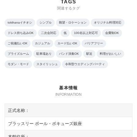
TAGS
関連するタグ
tokihanaイチオシ
シンプル
眺望・ロケーション
オリジナル料理対応
ドレス持ち込みOK
二次会対応
低
100名以上対応可
会費制OK
ご祝儀払いOK
カジュアル
カード払いOK
バリアフリー
ブライズルーム
駐車場あり
バンド演奏OK
駅近
料理がおいしい
モダン・モード
スタイリッシュ
令和型ウエディングパーティ
基本情報
正式名称：
ブラッスリー ポール・ボキューズ銀座
本館住所：