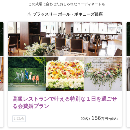
この式場に合わせたおしゃれなコーディネートも
ブラッスリー ポール・ボキューズ銀座
高級レストランで叶える特別な１日を過ごせ
る会費婚プラン
156
90名 /
万円~
1.5次会
(税込)