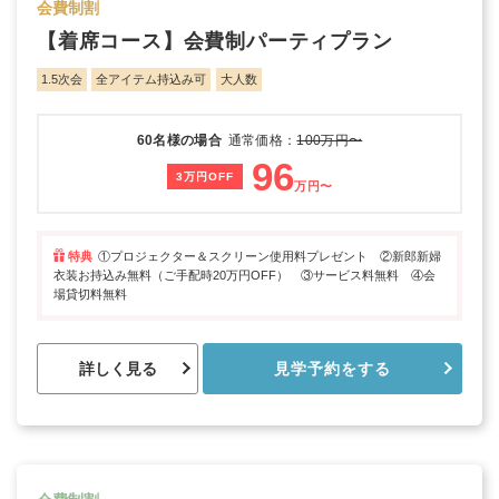
会費制割
【着席コース】会費制パーティプラン
1.5次会
全アイテム持込み可
大人数
60名様の場合
通常価格：
100万円〜
96
3万円OFF
万円〜
特典
①プロジェクター＆スクリーン使用料プレゼント ②新郎新婦
衣装お持込み無料（ご手配時20万円OFF） ③サービス料無料 ④会
場貸切料無料
詳しく見る
見学予約をする