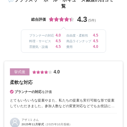
覧
4.3
総合評価
(5件)
4.0
4.5
プランナーの対応
自由度・柔軟性
4.5
4.5
料理・サービス
商品ラインナップ
4.5
4.0
雰囲気・設備
費用
4.0
挙式後
柔軟な対応
プランナーの対応
を評価
とてもいろいろな提案やまた、私たちの提案も実行可能な形で提案
していただきました。
参加人数などの変更対応などでもお世話にな
りました。
司会の方も自分たちでは考えつかない言葉の言い回しを
提案していただき流石だなって思いました。
アザミ1 さん
2025年11月挙式
（2025年10月投稿）