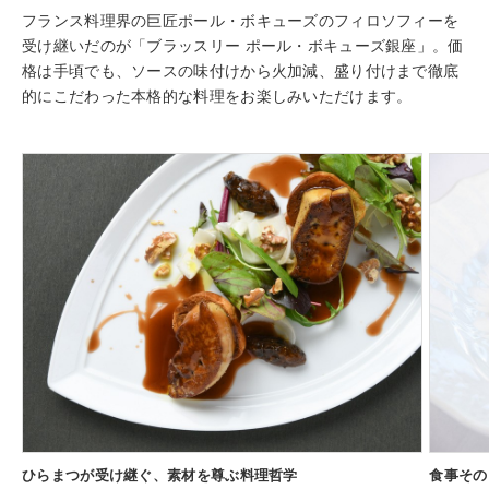
フランス料理界の巨匠ポール・ボキューズのフィロソフィーを
受け継いだのが「ブラッスリー ポール・ボキューズ銀座」。価
格は手頃でも、ソースの味付けから火加減、盛り付けまで徹底
的にこだわった本格的な料理をお楽しみいただけます。
ひらまつが受け継ぐ、素材を尊ぶ料理哲学
食事その