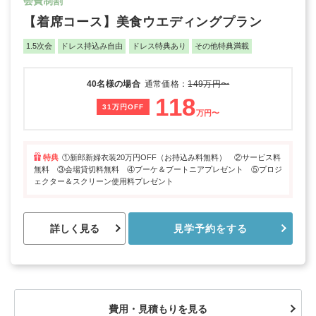
会費制割
【着席コース】美食ウエディングプラン
1.5次会
ドレス持込み自由
ドレス特典あり
その他特典満載
40名様の場合
通常価格：
149万円〜
118
31万円OFF
万円〜
特典
①新郎新婦衣装20万円OFF（お持込み料無料） ②サービス料
無料 ③会場貸切料無料 ④ブーケ＆ブートニアプレゼント ⑤プロジ
ェクター＆スクリーン使用料プレゼント
詳しく見る
見学予約をする
費用・見積もりを見る