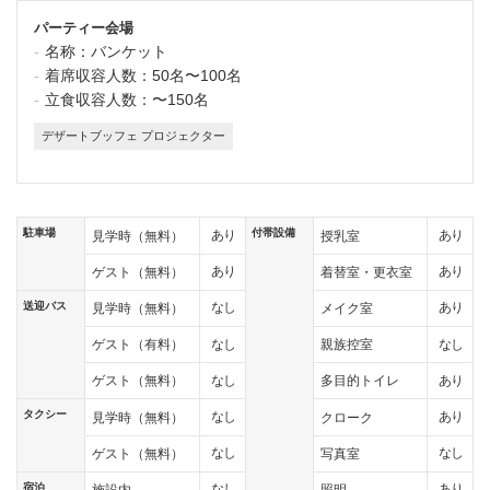
パーティー会場
名称：
バンケット
着席収容人数：
50名〜100名
立食収容人数：
〜150名
デザートブッフェ プロジェクター
駐車場
付帯設備
あり
あり
見学時（無料）
授乳室
あり
あり
ゲスト（無料）
着替室・更衣室
送迎バス
なし
あり
見学時（無料）
メイク室
なし
なし
ゲスト（有料）
親族控室
なし
あり
ゲスト（無料）
多目的トイレ
タクシー
なし
あり
見学時（無料）
クローク
なし
なし
ゲスト（無料）
写真室
宿泊
なし
あり
施設内
照明