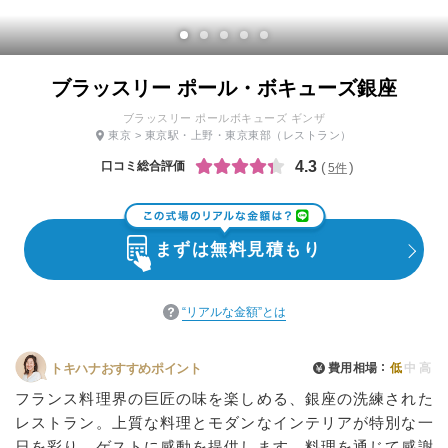
ブラッスリー ポール・ボキューズ銀座
ブラッスリー ポールボキューズ ギンザ
東京
>
東京駅・上野・東京東部
（レストラン）
4.3
口コミ総合評価
5件
まずは無料見積もり
“リアルな金額”とは
費用相場
低
中
高
トキハナおすすめポイント
フランス料理界の巨匠の味を楽しめる、銀座の洗練された
レストラン。上質な料理とモダンなインテリアが特別な一
日を彩り、ゲストに感動を提供します。料理を通じて感謝