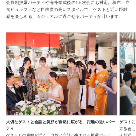
会費制披露パーティや海外挙式後の1.5次会にも対応。着席・立
食ビュッフェなど自由度の高いスタイルで、ゲストと近い距離
感を楽しめる、カジュアルに過ごせるパーティが叶います。
大切なゲストと会話と笑顔が自然に広がる、距離の近いパー
ゲストに
ティ
宗教色に
ゲストとの距離が近く、自然と会話が生まれる披露パーテ
人前式。