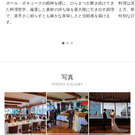
ポール・ボキューズの精神を礎に、ひらまつが磨き続けてき
料理は演
た料理哲学。厳選した素材の持ち味を最大限に引き出す調理
え方。華
で、派手さに頼らずとも確かな美味しさと信頼感を届けま
特別な日
す。
写真