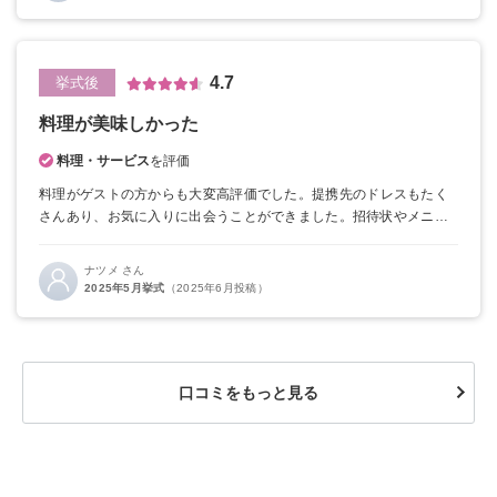
4.7
挙式後
料理が美味しかった
料理・サービス
を評価
料理がゲストの方からも大変高評価でした。
提携先のドレスもたく
さんあり、お気に入りに出会うことができました。
招待状やメニュ
ー表、席札、ムービー、など手作りしたので費用を抑えられまし
た。
提携先のお花は少し割高に感じました。
トキハナサービスから
ナツメ さん
申し込み、プロジェクター使用料やブーケサービスがありました
2025年5月挙式
（2025年6月投稿）
が、公式HPで最低価格保証と出ていたのであとからどちらが良かっ
たのか悩みました。
口コミをもっと見る