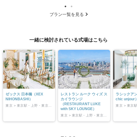
プラン一覧を見る
一緒に検討されている式場はこちら
ゼックス 日本橋（XEX
レストラン ルーク ウィズ ス
ラシックアン
NIHONBASHI）
カイラウンジ
chic unjour
（RESTAURANT LUKE
東京 > 東京駅・上野・東京東部
with SKY LOUNGE）
東京 > 東京駅・上野・東京東部