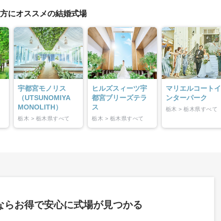
の方にオススメの結婚式場
イテム
ップ一覧
宇都宮モノリス
ヒルズスィーツ宇
マリエルコートイ
（UTSUNOMIYA
都宮ブリーズテラ
ンターパーク
MONOLITH）
ス
栃木 > 栃木県すべて
栃木 > 栃木県すべて
栃木 > 栃木県すべて
ならお得で安心に式場が見つかる