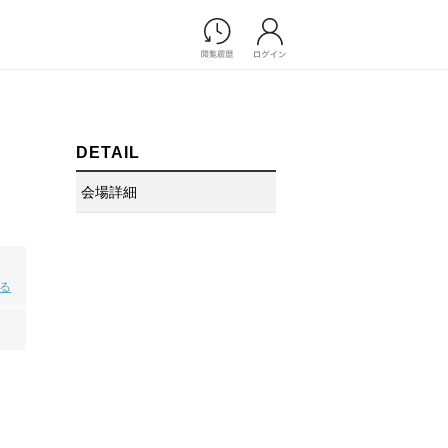
Photograph
フォトウエディング
前撮り/後撮り
DETAIL
家族フォト/ペット撮影
会場詳細
プ一覧
スナップ写真
ョップ一覧
フォトウエディング/前撮りショ
ップ一覧
スナップ写真ショップ一覧
見る
Movie
演出映像
記録映像
すべてのアイテム