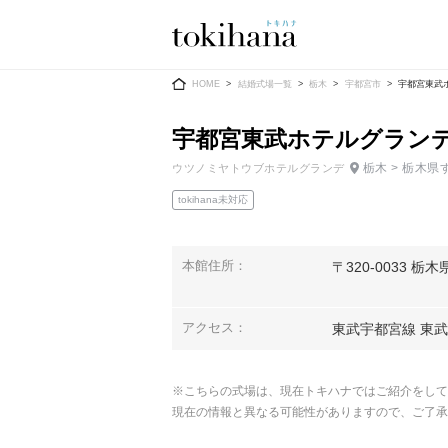
Ring
Dress
HOME
結婚式場一覧
栃木
宇都宮市
宇都宮東武
宇都宮東武ホテルグラン
栃木 > 栃木県
ウツノミヤトウブホテルグランデ
tokihana未対応
婚約指輪
ウエディン
ウエディン
結婚指輪
本館住所：
〒320-0033 
送）
すべてのアイテム
カラードレ
指輪ショップ一覧
アクセス：
東武宇都宮線 東
カラードレ
和装
※こちらの式場は、現在トキハナではご紹介をして
メンズ
現在の情報と異なる可能性がありますので、ご了承
メンズ
（メー