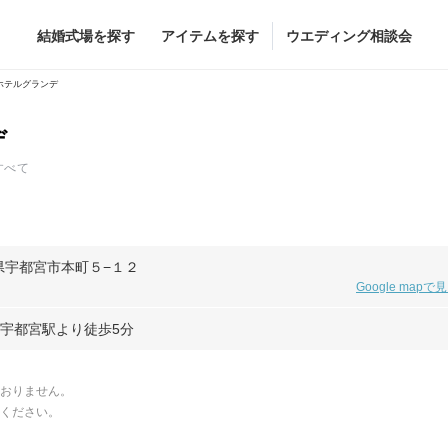
結婚式場を探す
アイテムを探す
ウエディング相談会
Flower
Beauty
ホテルグランデ
デ
ヘア&メイク
ブライダルエステ
すべて
ヘア&メイクショッ
ブライダルエステシ
グドレス
ブーケ
グドレス
（メーカー直
会場装花
栃木県宇都宮市本町５−１２
Google mapで
すべてのアイテム
ス
フラワーショップ一覧
武宇都宮駅より徒歩5分
ス
（メーカー直送）
おりません。
ください。
カー直送）