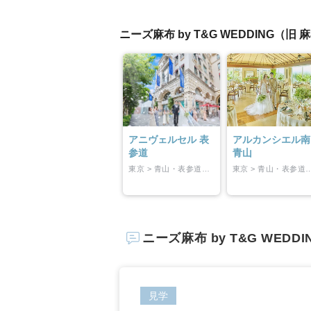
小物
すべてのア
ニーズ麻布 by T&G WEDDING
ドレスショ
アニヴェルセル 表
アルカンシエル南
参道
青山
東京 > 青山・表参道・渋谷
東京 > 青山・表
ニーズ麻布 by T&G WED
見学