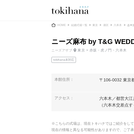
Ring
Dress
HOME
結婚式場一覧
東京
港区
六本木
ニーズ
ニーズ麻布 by T&G WE
東京 > 赤坂・虎ノ門・六本木
ニーズアザブ
tokihana未対応
婚約指輪
ウエディン
ウエディン
結婚指輪
本館住所：
〒106-0032 東京
送）
すべてのアイテム
カラードレ
指輪ショップ一覧
アクセス：
六本木／都営大江
カラードレ
（六本木交差点す
和装
メンズ
※こちらの式場は、現在トキハナではご紹介をして
メンズ
（メー
現在の情報と異なる可能性がありますので、ご了承