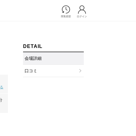
Photograph
フォトウエディング
前撮り/後撮り
DETAIL
家族フォト/ペット撮影
会場詳細
プ一覧
スナップ写真
ョップ一覧
フォトウエディング/前撮りショ
口コミ
ップ一覧
スナップ写真ショップ一覧
見る
分
Movie
演出映像
記録映像
すべてのアイテム