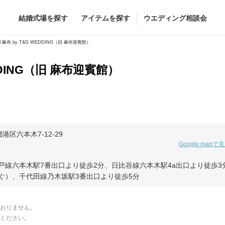
結婚式場を探す
アイテムを探す
ウエディング相談会
Flower
Beauty
麻布 by T&G WEDDING（旧 麻布迎賓館）
DDING（旧 麻布迎賓館）
ヘア&メイク
ブライダルエステ
ヘア&メイクショッ
ブライダルエステシ
グドレス
ブーケ
グドレス
（メーカー直
会場装花
都港区六本木7-12-29
Google mapで
すべてのアイテム
ス
フラワーショップ一覧
戸線六本木駅7番出口より徒歩2分、日比谷線六本木駅4a出口より徒歩3
ス
（メーカー直送）
ぐ）、千代田線乃木坂駅3番出口より徒歩5分
おりません。
カー直送）
ください。