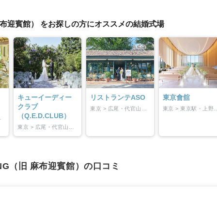
イテム
（旧 麻布迎賓館） をお探しの方にオススメの結婚式場
ップ一覧
キューイーディー
リストランテASO
東京會舘
クラブ
東京 > 広尾・代官山・目黒
東京 > 東京駅・
（Q.E.D.CLUB）
参道・渋谷
東京 > 広尾・代官山・目黒
DING（旧 麻布迎賓館）の口コミ