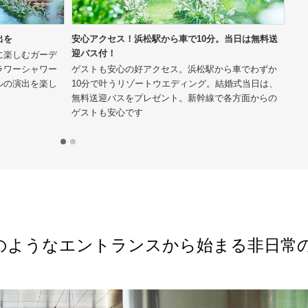
出を
安心アクセス！浜松駅から車で10分。当日は無料送
ナ
迎バス付！
ィ
に楽しむガーデ
ラワーシャワー
ゲストも安心の好アクセス。浜松駅から車でわずか
ナ
ルの演出を楽し
10分で叶うリゾートウエディング。結婚式当日は、
キ
無料送迎バスをプレゼント。新幹線で各方面からの
り
ゲストも安心です
ン
のようなエントランスから始まる非日常の