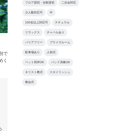
フロア貸切・全館貸切
二次会対応
少人数対応可
中
100名以上対応可
ナチュラル
リラックス
チャペルあり
バリアフリー
ブライズルーム
駐車場あり
人前式
別で
めく
ペット同伴OK
バンド演奏OK
キリスト教式
スタイリッシュ
教会式