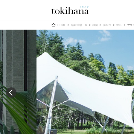
Ring
Dress
HOME
結婚式場一覧
静岡
浜松市
中区
アマン
婚約指輪
ウエディン
ウエディン
結婚指輪
送）
すべてのアイテム
カラードレ
指輪ショップ一覧
カラードレ
和装
メンズ
メンズ
（メー