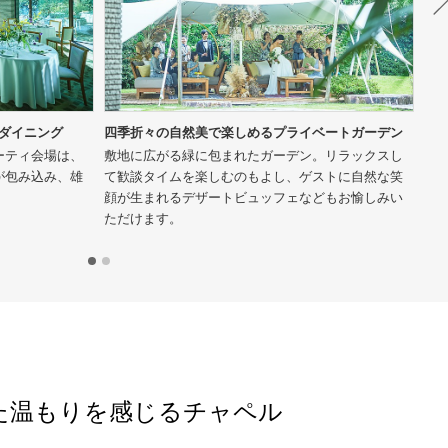
ダイニング
四季折々の自然美で楽しめるプライベートガーデン
和
ーティ会場は、
敷地に広がる緑に包まれたガーデン。リラックスし
池
が包み込み、雄
て歓談タイムを楽しむのもよし、ゲストに自然な笑
装
。
顔が生まれるデザートビュッフェなどもお愉しみい
ゲ
ただけます。
た温もりを感じるチャペル