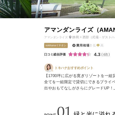
小物
すべてのア
ドレスショ
アマンダンライズ（AMAND
静岡
>
西部
（式場・ゲストハ
アマンダンライズ
費用相場
低
中
高
tokihanaイチオシ
4.3
口コミ総合評価
4件
トキハナおすすめポイント
【1700坪に広がる寛ぎリゾートを一
全てを一組限定で貸切にできるプライ
出やおもてなしがさらにグレードUP！
緑と光に溢れ