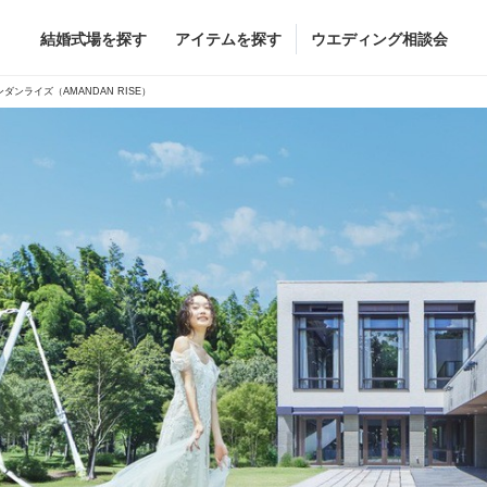
結婚式場を探す
アイテムを探す
ウエディング相談会
Flower
Beauty
ダンライズ（AMANDAN RISE）
ヘア&メイク
ブライダルエステ
ヘア&メイクショッ
ブライダルエステシ
グドレス
ブーケ
グドレス
（メーカー直
会場装花
すべてのアイテム
ス
フラワーショップ一覧
ス
（メーカー直送）
カー直送）