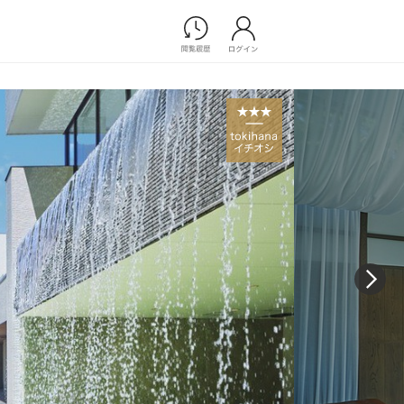
Photograph
フォトウエディング
前撮り/後撮り
家族フォト/ペット撮影
プ一覧
スナップ写真
ョップ一覧
フォトウエディング/前撮りショ
ップ一覧
スナップ写真ショップ一覧
Movie
演出映像
記録映像
すべてのアイテム