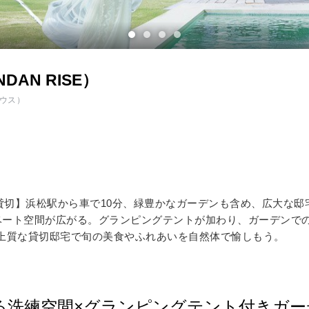
イテム
ップ一覧
AN RISE）
ウス）
組貸切】浜松駅から車で10分、緑豊かなガーデンも含め、広大な邸
ベート空間が広がる。グランピングテントが加わり、ガーデンで
上質な貸切邸宅で旬の美食やふれあいを自然体で愉しもう。
る洗練空間×グランピングテント付きガー