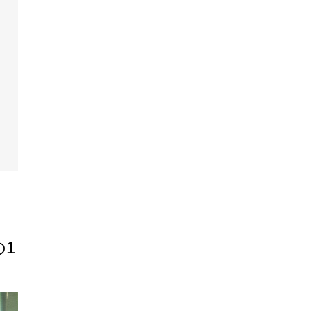
イトタイムはキャンドルでドラマチックなパーテ
に
イトタイムは、移り変わる空の色を楽しんだ後、
ャンドルを並べてドラマチックな演出を。ゆった
としたBGMをかけてワンランク上の大人ウエディ
グをご堪能ください。
1