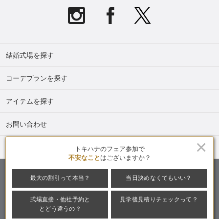
結婚式場を探す
コーデプランを探す
アイテムを探す
お問い合わせ
×
トキハナmagazine
トキハナのフェア参加で
不安なこと
はございますか？
最大の割引って本当？
当日決めなくてもいい？
提携式場・パートナー募集中
ウェディングアドバイザー募集
式場直接・他社予約と
見学後見積りチェックって？
運営会社
利用規約
プライバシーポリシー
とどう違うの？