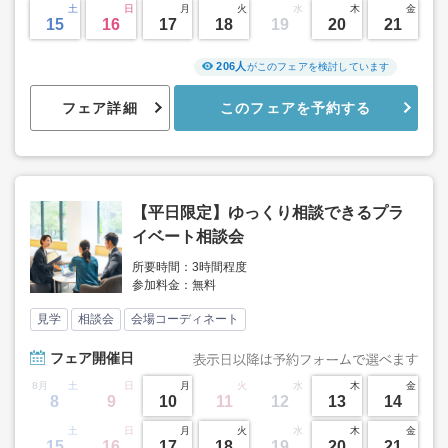
土
日
月
火
水
木
金
15
16
17
18
19
20
21
206人
がこのフェアを検討しています
フェア詳細
このフェアを予約する
【平日限定】ゆっくり相談できるプラ
イベート相談会
所要時間：3時間程度
参加料金：無料
見学
相談会
会場コーディネート
フェア
開催日
8月
土
日
月
火
水
木
金
8
9
10
11
12
13
14
土
日
月
火
水
木
金
15
16
17
18
19
20
21