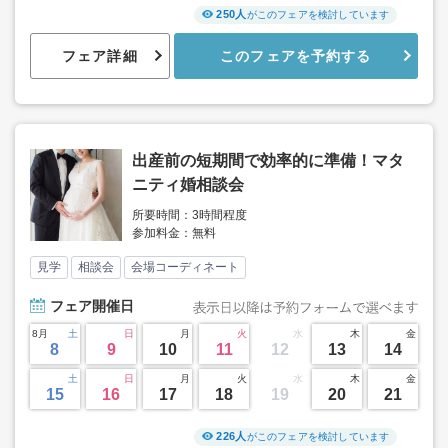
250人
がこのフェアを検討しています
フェア詳細
このフェアを予約する
出産前の短期間で効率的に準備！マタ
ニティ婚相談会
所要時間：3時間程度
参加料金：無料
見学
相談会
会場コーディネート
フェア
開催日
8月
土
日
月
火
水
木
金
8
9
10
11
12
13
14
土
日
月
火
水
木
金
15
16
17
18
19
20
21
226人
がこのフェアを検討しています