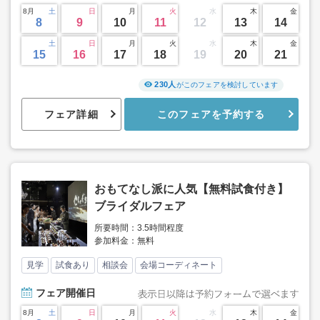
8月
土
日
月
火
水
木
金
8
9
10
11
12
13
14
土
日
月
火
水
木
金
15
16
17
18
19
20
21
230人
がこのフェアを検討しています
フェア詳細
このフェアを予約する
おもてなし派に人気【無料試食付き】
ブライダルフェア
所要時間：3.5時間程度
参加料金：無料
見学
試食あり
相談会
会場コーディネート
フェア
開催日
8月
土
日
月
火
水
木
金