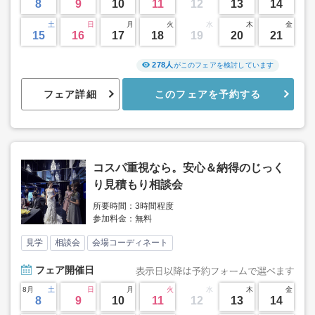
8
9
10
11
12
13
14
土
日
月
火
水
木
金
15
16
17
18
19
20
21
278人
がこのフェアを検討しています
フェア詳細
このフェアを予約する
コスパ重視なら。安心＆納得のじっく
り見積もり相談会
所要時間：3時間程度
参加料金：無料
見学
相談会
会場コーディネート
フェア
開催日
8月
土
日
月
火
水
木
金
8
9
10
11
12
13
14