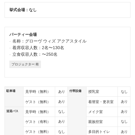
挙式会場：なし
パーティー会場
名称：
グローヴ ウィズ アクアスタイル
着席収容人数：
2名〜130名
立食収容人数：
〜250名
プロジェクター:有
駐車場
付帯設備
あり
なし
見学時（無料）
授乳室
あり
あり
ゲスト（無料）
着替室・更衣室
送迎バス
なし
あり
見学時（無料）
メイク室
あり
なし
ゲスト（有料）
親族控室
なし
あり
ゲスト（無料）
多目的トイレ