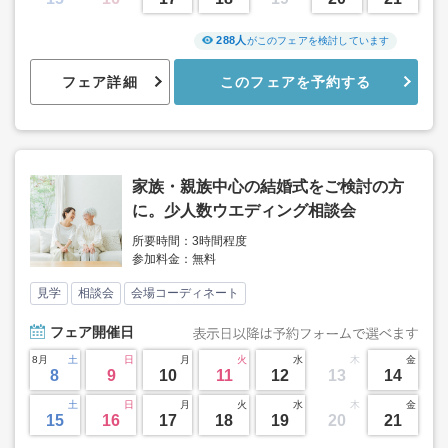
288人
がこのフェアを検討しています
フェア詳細
このフェアを予約する
家族・親族中心の結婚式をご検討の方
に。少人数ウエディング相談会
所要時間：3時間程度
参加料金：無料
見学
相談会
会場コーディネート
フェア
開催日
8月
土
日
月
火
水
木
金
8
9
10
11
12
13
14
土
日
月
火
水
木
金
15
16
17
18
19
20
21