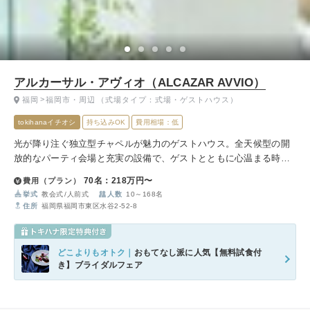
アルカーサル・アヴィオ（ALCAZAR AVVIO）
福岡
福岡市・周辺
（式場タイプ：式場・ゲストハウス）
tokihanaイチオシ
持ち込みOK
費用相場：低
光が降り注ぐ独立型チャペルが魅力のゲストハウス。全天候型の開
放的なパーティ会場と充実の設備で、ゲストとともに心温まる時間
を過ごせます。
70名：218万円〜
費用（プラン）
挙式
教会式
人前式
人数
10～168名
住所
福岡県福岡市東区水谷2-52-8
どこよりもオトク｜
おもてなし派に人気【無料試食付
き】ブライダルフェア