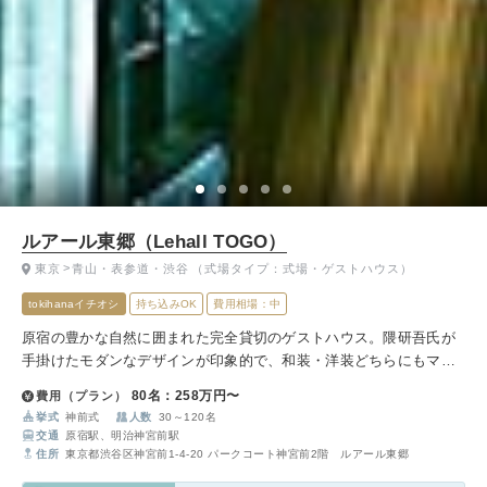
ルアール東郷（Lehall TOGO）
東京
青山・表参道・渋谷
（式場タイプ：式場・ゲストハウス）
tokihanaイチオシ
持ち込みOK
費用相場：中
原宿の豊かな自然に囲まれた完全貸切のゲストハウス。隈研吾氏が
手掛けたモダンなデザインが印象的で、和装・洋装どちらにもマッ
チします。参進の儀や、和とフレンチを融合させた料理で、ゲスト
80名：258万円〜
費用（プラン）
と共に忘れられない時間を過ごせます。
挙式
神前式
人数
30～120名
交通
原宿駅、明治神宮前駅
住所
東京都渋谷区神宮前1-4-20 パークコート神宮前2階 ルアール東郷