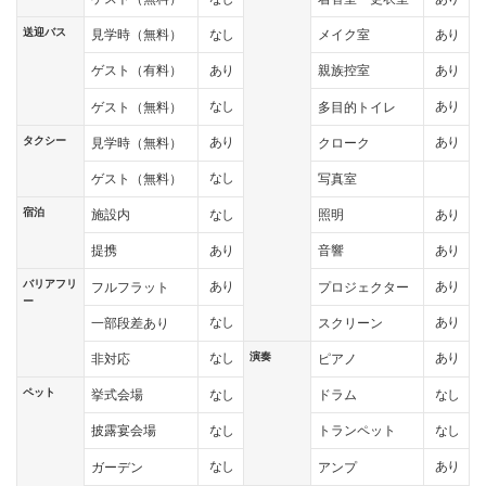
送迎バス
なし
あり
見学時（無料）
メイク室
あり
あり
ゲスト（有料）
親族控室
なし
あり
ゲスト（無料）
多目的トイレ
タクシー
あり
あり
見学時（無料）
クローク
なし
ゲスト（無料）
写真室
宿泊
なし
あり
施設内
照明
あり
あり
提携
音響
バリアフリ
あり
あり
フルフラット
プロジェクター
ー
なし
あり
一部段差あり
スクリーン
演奏
なし
あり
非対応
ピアノ
ペット
なし
なし
挙式会場
ドラム
なし
なし
披露宴会場
トランペット
なし
あり
ガーデン
アンプ