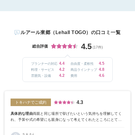
ルアール東郷（Lehall TOGO）の口コミ一覧
4.5
総合評価
(17件)
4.4
4.5
プランナーの対応
自由度・柔軟性
4.2
4.8
料理・サービス
商品ラインナップ
4.2
4.6
雰囲気・設備
費用
4.3
トキハナでご成約
具体的な理由
両親と同じ場所で挙げたいという気持ちを理解してく
れ、予算や式の希望にも親身になって考えてくれたところにとても
信頼感を持った。
伝統のある東郷神社ならではの庭園の景色も他に
はないものであり、決め手となった。
トキハナの良かった点
即決不
S.A さん