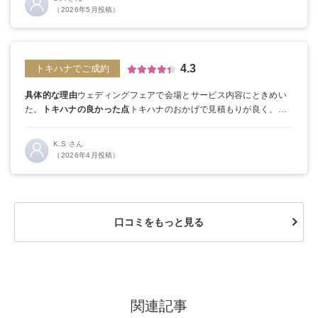
要という点は他にはなく、しっかり考えて決めたい人にはとても良
（2026年5月投稿）
いと思った。
こだわりたいものが多い私には持ち込み料フリーもと
ても魅力的だった。
LINEでAIではなく元プランナーからのレスがあ
ることもとても参考になった。
4.3
トキハナでご成約
具体的な理由
ウェディングフェアで会場とサービス内容にときめい
た。
トキハナの良かった点
トキハナのおかげで見積もりが良く、持
ち込みも無料になった。持ち込み可能になったのも式場を選んだポ
イント。
K.S さん
（2026年4月投稿）
口コミをもっと見る
関連記事