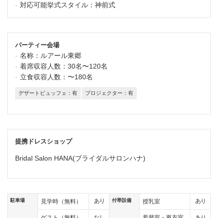
対応可能挙式スタイル：
神前式
パーティー会場
名称：
ルアール東郷
着席収容人数：
30名〜120名
立食収容人数：
〜180名
デザートビュッフェ：有
プロジェクター：有
提携ドレスショップ
Bridal Salon HANA(ブライダルサロンハナ)
駐車場
付帯設備
あり
あり
見学時（無料）
授乳室
なし
あり
ゲスト（無料）
着替室・更衣室