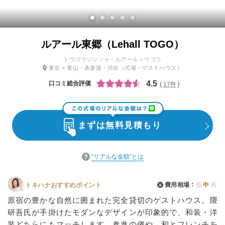
ルアール東郷（Lehall TOGO）
トウゴウジンジャ・ルアールトウゴウ
東京
>
青山・表参道・渋谷
（式場・ゲストハウス）
4.5
口コミ総合評価
17件
まずは無料見積もり
“リアルな金額”とは
費用相場
低
中
高
トキハナおすすめポイント
原宿の豊かな自然に囲まれた完全貸切のゲストハウス。隈
研吾氏が手掛けたモダンなデザインが印象的で、和装・洋
装どちらにもマッチします。参進の儀や、和とフレンチを