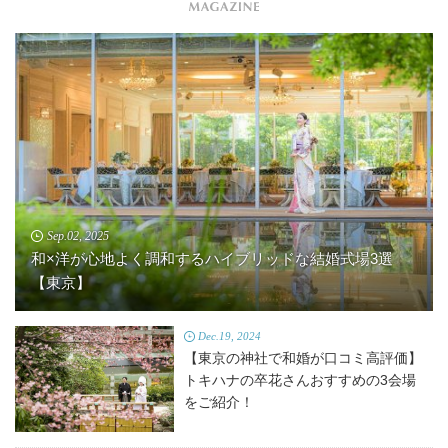
Sep.02, 2025
和×洋が心地よく調和するハイブリッドな結婚式場3選
【東京】
Dec.19, 2024
【東京の神社で和婚が口コミ高評価】
トキハナの卒花さんおすすめの3会場
をご紹介！