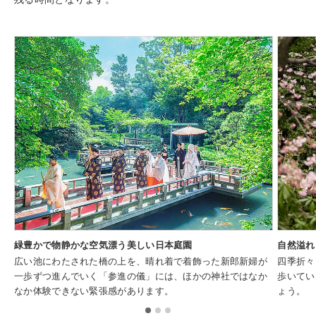
緑豊かで物静かな空気漂う美しい日本庭園
自然溢れ
広い池にわたされた橋の上を、晴れ着で着飾った新郎新婦が
四季折々
一歩ずつ進んでいく「参進の儀」には、ほかの神社ではなか
歩いてい
なか体験できない緊張感があります。
ょう。