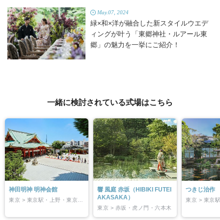
May.07, 2024
緑×和×洋が融合した新スタイルウエデ
ィングが叶う「東郷神社・ルアール東
郷」の魅力を一挙にご紹介！
一緒に検討されている式場はこちら
神田明神 明神会館
響 風庭 赤坂（HIBIKI FUTEI
つきじ治作
AKASAKA）
東京 > 東京駅・上野・東京東部
東京 > 赤坂・虎ノ門・六本木