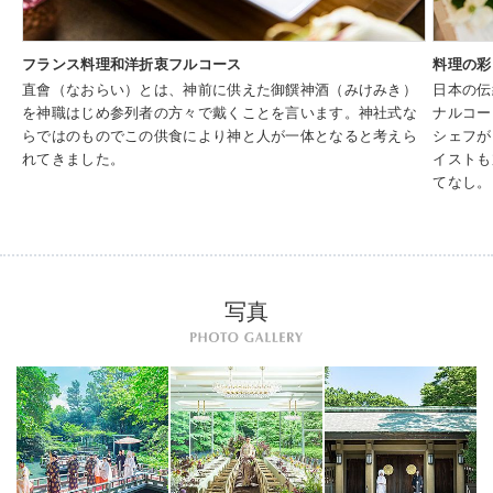
フランス料理和洋折衷フルコース
料理の彩
直會（なおらい）とは、神前に供えた御饌神酒（みけみき）
日本の伝
を神職はじめ参列者の方々で戴くことを言います。神社式な
ナルコー
らではのものでこの供食により神と人が一体となると考えら
シェフが
れてきました。
イストも
てなし。
写真