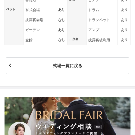
ペット
あり
あり
挙式会場
ドラム
なし
あり
披露宴会場
トランペット
あり
あり
ガーデン
アンプ
二次会
なし
あり
全館
披露宴後利用
式場一覧に戻る