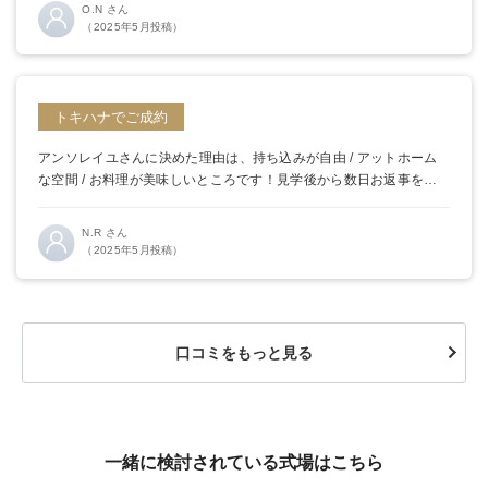
O.N さん
（2025年5月投稿）
トキハナでご成約
アンソレイユさんに決めた理由は、持ち込みが自由 / アットホーム
な空間 / お料理が美味しいところです！
見学後から数日お返事を待
っていただきましたが、希望していた日付と色々ついた特典もその
ままにしてくださり柔軟に対応してくださいました。
N.R さん
（2025年5月投稿）
口コミをもっと見る
一緒に検討されている式場はこちら