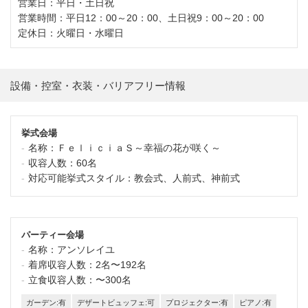
営業日：平日・土日祝
営業時間：平日12：00～20：00、土日祝9：00～20：00
定休日：火曜日・水曜日
設備・控室・衣装・バリアフリー情報
挙式会場
名称：
ＦｅｌｉｃｉａＳ～幸福の花が咲く～
収容人数：
60名
対応可能挙式スタイル：
教会式、人前式、神前式
パーティー会場
名称：
アンソレイユ
着席収容人数：
2名〜192名
立食収容人数：
〜300名
ガーデン:有
デザートビュッフェ:可
プロジェクター:有
ピアノ:有