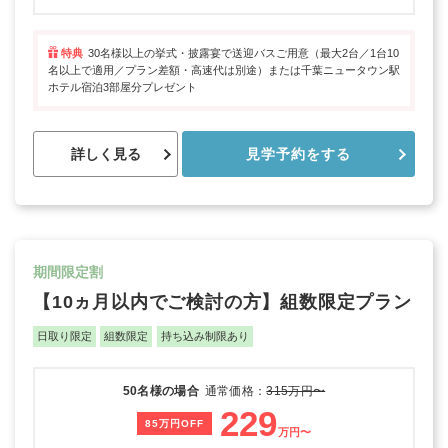
特典
30名様以上の挙式・披露宴で送迎バスご用意（最大2台／1台10
名以上で適用／プラン差額・高速代は別途）または千葉ニュータウン駅
ホテル宿泊3部屋分プレゼント
詳しく見る
見学予約をする
期間限定割
【10ヵ月以内でご検討の方】組数限定プラン
日取り限定
組数限定
持ち込み制限あり
50名様の場合
通常価格：
315万円〜
229
85万円OFF
万円〜