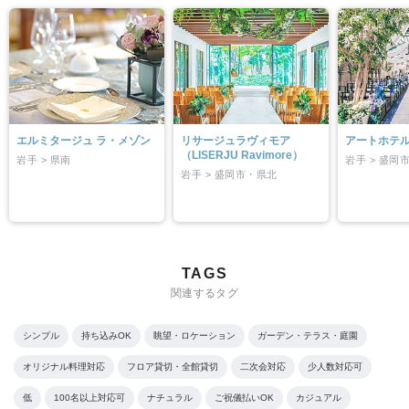
エルミタージュ ラ・メゾン
リサージュラヴィモア
アートホテ
（LISERJU Ravimore）
岩手 > 県南
岩手 > 盛岡
岩手 > 盛岡市・県北
TAGS
関連するタグ
シンプル
持ち込みOK
眺望・ロケーション
ガーデン・テラス・庭園
オリジナル料理対応
フロア貸切・全館貸切
二次会対応
少人数対応可
低
100名以上対応可
ナチュラル
ご祝儀払いOK
カジュアル