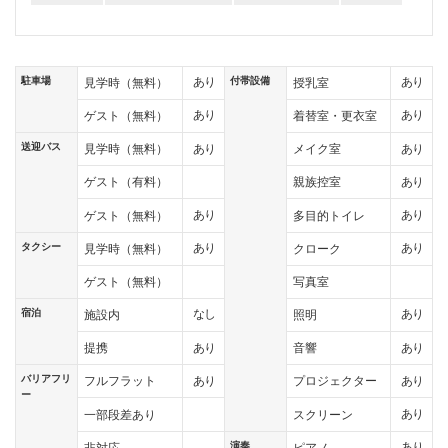
駐車場
付帯設備
あり
あり
見学時（無料）
授乳室
あり
あり
ゲスト（無料）
着替室・更衣室
送迎バス
あり
あり
見学時（無料）
メイク室
あり
ゲスト（有料）
親族控室
あり
あり
ゲスト（無料）
多目的トイレ
タクシー
あり
あり
見学時（無料）
クローク
ゲスト（無料）
写真室
宿泊
なし
あり
施設内
照明
あり
あり
提携
音響
バリアフリ
あり
あり
フルフラット
プロジェクター
ー
あり
一部段差あり
スクリーン
演奏
あり
非対応
ピアノ