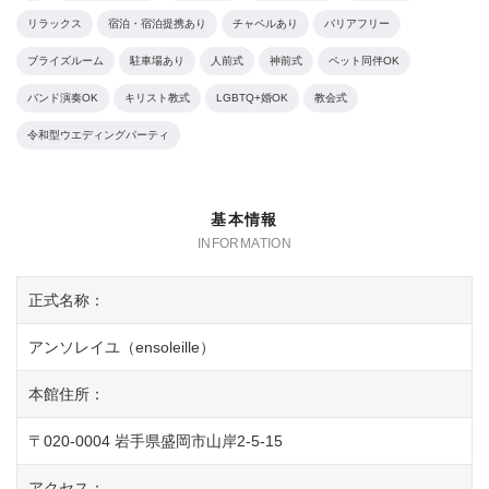
リラックス
宿泊・宿泊提携あり
チャペルあり
バリアフリー
ブライズルーム
駐車場あり
人前式
神前式
ペット同伴OK
バンド演奏OK
キリスト教式
LGBTQ+婚OK
教会式
令和型ウエディングパーティ
基本情報
正式名称：
アンソレイユ（ensoleille）
本館住所：
〒020-0004 岩手県盛岡市山岸2-5-15
アクセス：