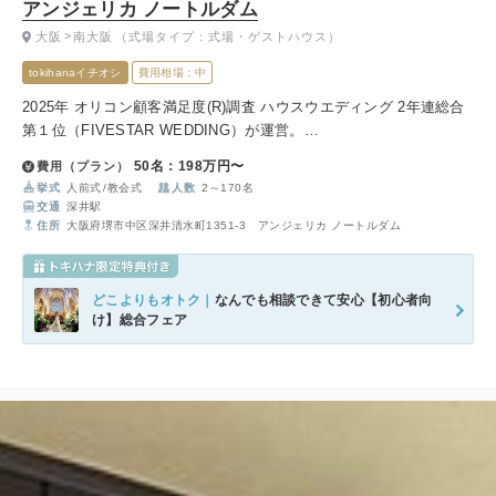
アンジェリカ ノートルダム
大阪
南大阪
（式場タイプ：式場・ゲストハウス）
tokihanaイチオシ
費用相場：中
2025年 オリコン顧客満足度(R)調査 ハウスウエディング 2年連総合
第１位（FIVESTAR WEDDING）が運営。
天井高17mの荘厳な大聖堂と、美術館のように洗練された上質空
50名：198万円〜
費用（プラン）
間。全天候型ガーデン付きで、四季を問わず映える演出が叶いま
挙式
人前式
教会式
人数
2～170名
す。
交通
深井駅
住所
大阪府堺市中区深井清水町1351-3 アンジェリカ ノートルダム
どこよりもオトク｜
なんでも相談できて安心【初心者向
け】総合フェア