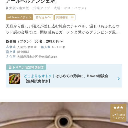
アールベルアンジェ堺
大阪
南大阪
（式場タイプ：式場・ゲストハウス）
tokihanaイチオシ
持ち込みOK
費用相場：中
天窓から優しい陽光が差し込む純白のチャペル。温もりあふれるウ
ッド調の会場では、開放感あるガーデンと繋がるグランピング風パ
ーティも実現。貸切ならではの自由な一日を。
50名：209万円〜
費用（プラン）
挙式
人前式
教会式
人数
6～100名
交通
新金岡駅
住所
大阪府堺市北区長曾根町1684
どこよりもオトク｜
はじめての見学に、Howto相談会
【無料試食付き】