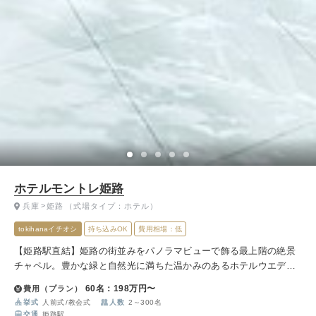
ホテルモントレ姫路
兵庫
姫路
（式場タイプ：ホテル）
tokihanaイチオシ
持ち込みOK
費用相場：低
【姫路駅直結】姫路の街並みをパノラマビューで飾る最上階の絶景
チャペル。豊かな緑と自然光に満ちた温かみのあるホテルウエディ
ングが叶います
60名：198万円〜
費用（プラン）
挙式
人前式
教会式
人数
2～300名
交通
姫路駅