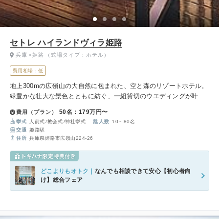
セトレ ハイランドヴィラ姫路
兵庫
姫路
（式場タイプ：ホテル）
費用相場：低
地上300mの広嶺山の大自然に包まれた、空と森のリゾートホテル。
緑豊かな壮大な景色とともに紡ぐ、一組貸切のウエディングが叶い
ます。
50名：179万円〜
費用（プラン）
挙式
人前式
教会式
神社挙式
人数
10～80名
交通
姫路駅
住所
兵庫県姫路市広嶺山224-26
どこよりもオトク｜
なんでも相談できて安心【初心者向
け】総合フェア