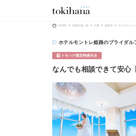
Ring
Dress
HOME
結婚式場一覧
兵庫
姫路市
ホテルモント
ホテルモントレ姫路のブライダル
トキハナ限定特典付き
なんでも相談できて安心
婚約指輪
ウエディン
ウエディン
結婚指輪
送）
すべてのアイテム
カラードレ
指輪ショップ一覧
カラードレ
和装
メンズ
メンズ
（メー