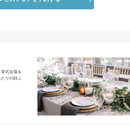
、挙式会場＆
ふたりの顔ぶ
。