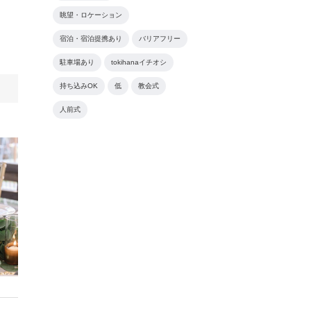
眺望・ロケーション
宿泊・宿泊提携あり
バリアフリー
駐車場あり
tokihanaイチオシ
持ち込みOK
低
教会式
人前式