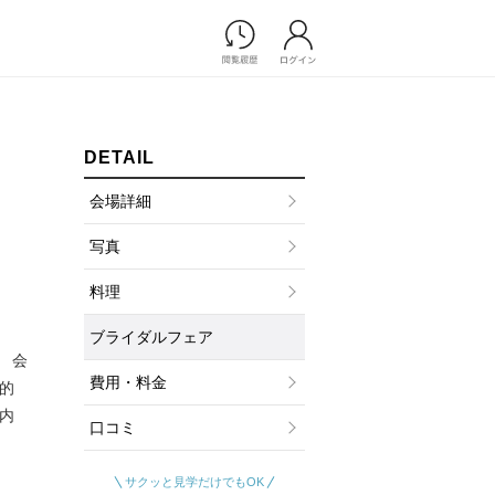
Photograph
フォトウエディング
DETAIL
前撮り/後撮り
家族フォト/ペット撮影
会場詳細
プ一覧
スナップ写真
写真
ョップ一覧
フォトウエディング/前撮りショ
ップ一覧
料理
スナップ写真ショップ一覧
ブライダルフェア
 会
Movie
費用・料金
的
演出映像
内
口コミ
記録映像
すべてのアイテム
サクッと見学だけでもOK