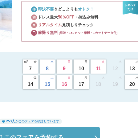
即決不要
＆どこよりも
オトク！
イテム
ドレス最大
50％OFF
・持込み無料
ップ一覧
リアルタイム
見積もりチェック
前撮り無料
[洋装・150カット撮影・1カットデータ付]
8月
金
土
日
月
火
水
7
8
9
10
11
12
13
金
土
日
月
火
水
14
15
16
17
18
19
20
253人
がこのフェアを検討しています
このフェアを予約する