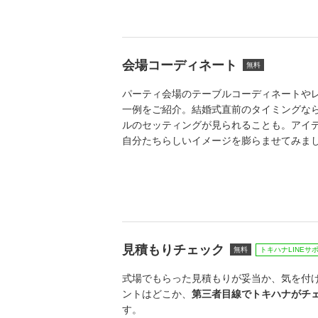
会場コーディネート
無料
パーティ会場のテーブルコーディネートや
一例をご紹介。結婚式直前のタイミングな
ルのセッティングが見られることも。アイ
自分たちらしいイメージを膨らませてみま
見積もりチェック
無料
トキハナLINEサ
式場でもらった見積もりが妥当か、気を付
ントはどこか、
第三者目線でトキハナがチ
す。