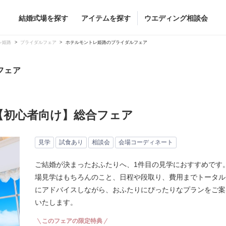
結婚式場を探す
アイテムを探す
ウエディング相談会
Flower
Beauty
レ姫路
ブライダルフェア
ホテルモントレ姫路のブライダルフェア
ヘア&メイク
フェア
ブライダルエステ
ヘア&メイクショッ
【初心者向け】総合フェア
ブライダルエステシ
グドレス
ブーケ
グドレス
（メーカー直
会場装花
見学
試食あり
相談会
会場コーディネート
すべてのアイテム
ス
フラワーショップ一覧
ご結婚が決まったおふたりへ、1件目の見学におすすめです。
ス
（メーカー直送）
場見学はもちろんのこと、日程や段取り、費用までトータル
にアドバイスしながら、おふたりにぴったりなプランをご案
いたします。
カー直送）
このフェアの限定特典