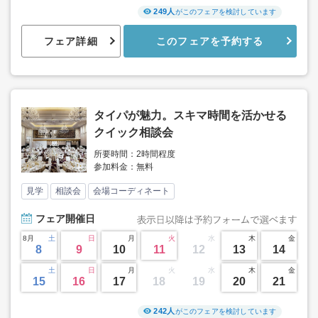
249人
がこのフェアを検討しています
フェア詳細
このフェアを予約する
タイパが魅力。スキマ時間を活かせる
クイック相談会
所要時間：2時間程度
参加料金：無料
見学
相談会
会場コーディネート
フェア
開催日
8月
土
日
月
火
水
木
金
8
9
10
11
12
13
14
土
日
月
火
水
木
金
15
16
17
18
19
20
21
242人
がこのフェアを検討しています