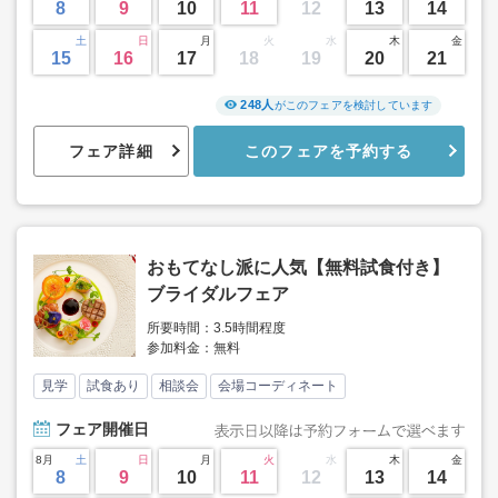
8
9
10
11
12
13
14
土
日
月
火
水
木
金
15
16
17
18
19
20
21
248人
がこのフェアを検討しています
フェア詳細
このフェアを予約する
おもてなし派に人気【無料試食付き】
ブライダルフェア
所要時間：3.5時間程度
参加料金：無料
見学
試食あり
相談会
会場コーディネート
フェア
開催日
8月
土
日
月
火
水
木
金
8
9
10
11
12
13
14