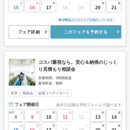
土
日
月
火
水
木
金
15
16
17
18
19
20
21
280人
がこのフェアを検討しています
フェア詳細
このフェアを予約する
コスパ重視なら。安心＆納得のじっく
り見積もり相談会
所要時間：3時間程度
参加料金：無料
見学
相談会
会場コーディネート
フェア
開催日
8月
土
日
月
火
水
木
金
8
9
10
11
12
13
14
土
日
月
火
水
木
金