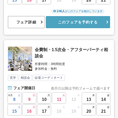
15
16
17
18
19
20
21
246人
がこのフェアを検討しています
フェア詳細
このフェアを予約する
会費制・1.5次会・アフターパーティ相
談会
所要時間：3時間程度
参加料金：無料
見学
相談会
会場コーディネート
フェア
開催日
8月
土
日
月
火
水
木
金
8
9
10
11
12
13
14
土
日
月
火
水
木
金
15
16
17
18
19
20
21