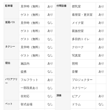
駐車場
付帯設備
あり
あり
見学時（無料）
授乳室
あり
あり
ゲスト（無料）
着替室・更衣室
送迎バス
なし
あり
見学時（無料）
メイク室
あり
あり
ゲスト（有料）
親族控室
なし
あり
ゲスト（無料）
多目的トイレ
タクシー
なし
あり
見学時（無料）
クローク
なし
あり
ゲスト（無料）
写真室
宿泊
あり
あり
施設内
照明
なし
あり
提携
音響
バリアフリ
あり
フルフラット
プロジェクター
ー
なし
一部段差あり
スクリーン
演奏
なし
あり
非対応
ピアノ
ペット
なし
なし
挙式会場
ドラム