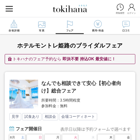
ホテルモントレ姫路のブライダルフェア
トキハナのフェア予約なら
即決不要 持込OK 最安値に！
なんでも相談できて安心【初心者向
け】総合フェア
所要時間：3.5時間程度
参加料金：無料
見学
試食あり
相談会
会場コーディネート
フェア
開催日
8月
土
日
月
火
水
木
金